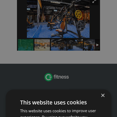
Звоните GFITNESS +371 67 99 40 44
×
info@gfitness.lv
This website uses cookies
SIA G Kolizejs
This website uses cookies to improve user
Юридический адрес: Бривибас гатве 439, Рига, LV-1024
experience. By using our website you