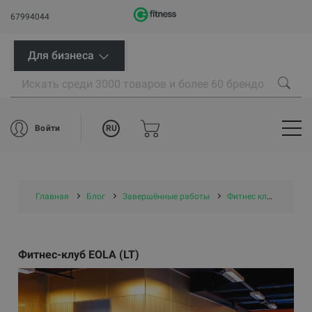
67994044
Для бизнеса
RU
Войти
Главная
Блог
Завершённые работы
Фитнес клубы
Фит
Фитнес-клуб EOLA (LT)