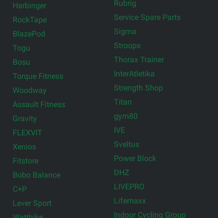
Rubrig
Harbinger
Service Spare Parts
RockTape
Sigma
BlazePod
Stroops
Togu
Thorax Trainer
Bosu
InterAtletika
Torque Fitness
Strength Shop
Woodway
Titan
Assault Fitness
gym80
Gravity
IVE
FLEXVIT
Sveltus
Xenios
Power Block
Fitstore
DHZ
Bobo Balance
LIVEPRO
C+P
Lifemaxx
Lever Sport
Indoor Cycling Group
Wattbike