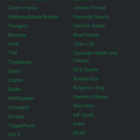
Centr x Hyrox
Jordan Fitness
WellnessSpace Brands
Franziski Sports
Pavigym
Perform Better
Myzone
BearFitness
Airex
Titan Life
TRX
Cascade Health and
Fitness
Therabody
RDX Sports
Centr
Bodylastics
Inspire
Bulgarian Bag
Eleiko
Element Fitness
WellSystem
Mad Max
Concept2
MF-Sport
Escape
Polar
TriggerPoint
REAX
SKLZ