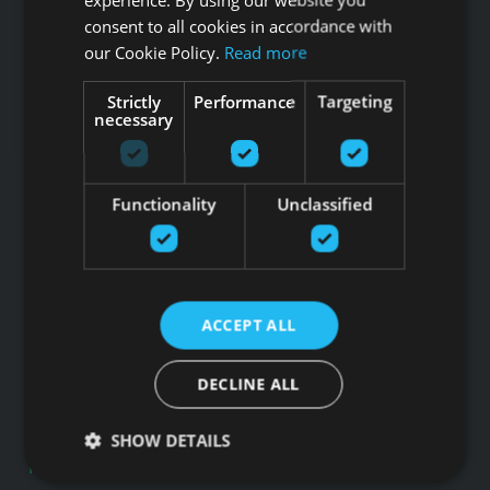
Регистрационный номер 44103017158 НДС №
consent to all cookies in accordance with
LV44103017158
our Cookie Policy.
Read more
АО SEB banka LV92UNLA0004007467819 , SWIFT: UNLALV2X
НОВОСТИ GFITNESS В ВАШЕЙ ЭЛЕКТРОННОЙ
Strictly
Performance
Targeting
necessary
ПОЧТЕ
Functionality
Unclassified
Подпишитесь на новости
Ссылки
ACCEPT ALL
Товары
Услуги
DECLINE ALL
Производители
Блог
SHOW DETAILS
Политика конфиденциальности