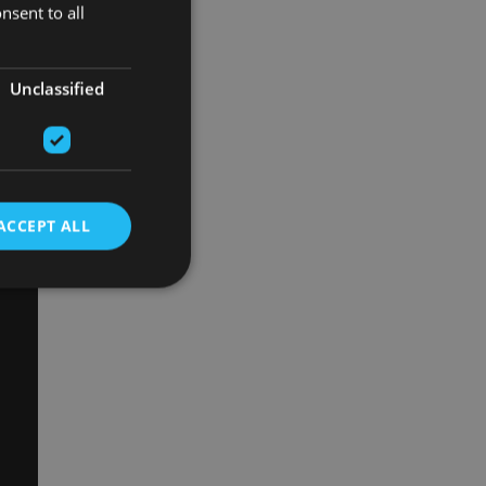
nsent to all
Unclassified
ACCEPT ALL