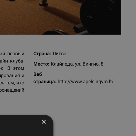
тая первый
Страна:
Литва
айн клуба,
Место:
Клайпеда, ул. Вингио, 8
к. В этом
Веб
ирования и
страницa:
http://www.apelsingym.lt/
я тем, что
снащений
×