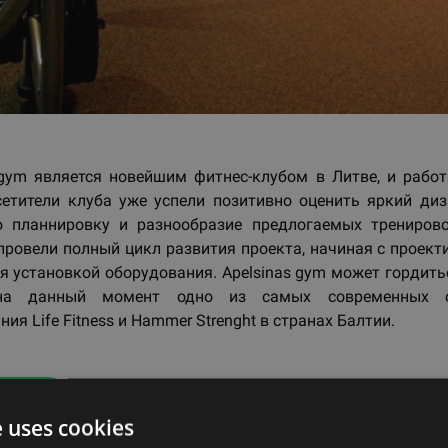
 gym является новейшим фитнес-клубом в Литве, и рабо
сетители клуба уже успели позитивно оценить яркий диз
ю планнировку и разнообразие предлогаемых тренирово
провели полный цикл развития проекта, начиная с проект
я установкой оборудования. Apelsinas gym может гордитьс
на данный момент одно из самых современных о
ия Life Fitness и Hammer Strenght в странах Балтии.
ад
e uses cookies