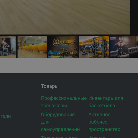
Товары
Профессиональные
Инвентарь для
тренажеры
баскетбола
Оборудование
Активное
тели
для
рабочее
самоуправлений
пространство