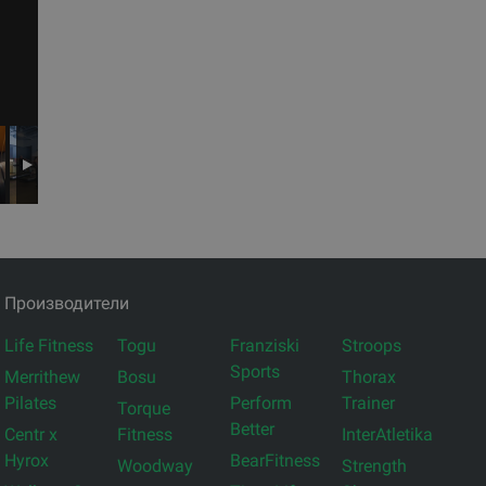
Производители
Life Fitness
Togu
Franziski
Stroops
Sports
Merrithew
Bosu
Thorax
Pilates
Perform
Trainer
Torque
Better
Centr x
Fitness
InterAtletika
Hyrox
BearFitness
Woodway
Strength