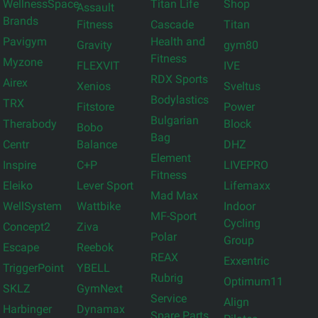
WellnessSpace
Titan Life
Shop
Assault
Brands
Fitness
Cascade
Titan
Pavigym
Health and
Gravity
gym80
Fitness
Myzone
FLEXVIT
IVE
RDX Sports
Airex
Xenios
Sveltus
Bodylastics
TRX
Fitstore
Power
Bulgarian
Therabody
Block
Bobo
Bag
Centr
Balance
DHZ
Element
Inspire
C+P
LIVEPRO
Fitness
Eleiko
Lever Sport
Lifemaxx
Mad Max
WellSystem
Wattbike
Indoor
MF-Sport
Cycling
Concept2
Ziva
Polar
Group
Escape
Reebok
REAX
Exxentric
TriggerPoint
YBELL
Rubrig
Optimum11
SKLZ
GymNext
Service
Align
Harbinger
Dynamax
Spare Parts