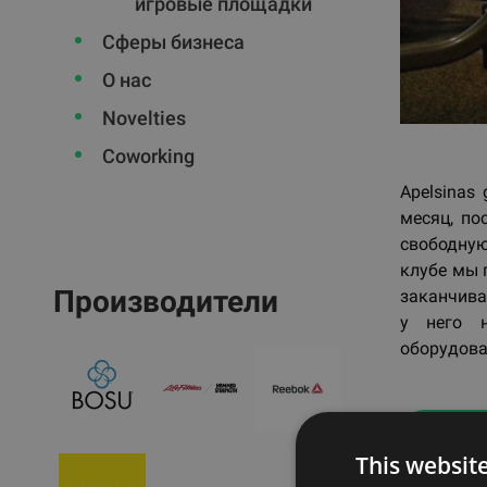
игровые площадки
Сферы бизнеса
О нас
Novelties
Coworking
Apelsinas
месяц, по
свободну
клубе мы 
Производители
заканчива
у него 
оборудован
Наз
This websit