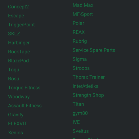
Mad Max
Concept2
MF-Sport
Escape
Polar
TriggerPoint
REAX
SKLZ
Rubrig
Harbinger
Service Spare Parts
RockTape
Sigma
BlazePod
Stroops
Togu
Thorax Trainer
Bosu
InterAtletika
Torque Fitness
Strength Shop
Woodway
Titan
Assault Fitness
gym80
Gravity
IVE
FLEXVIT
Sveltus
Xenios