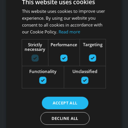
This website uses cookies
Звоните GFITNESS +371 67 99 40 44
This website uses cookies to improve user
info@gfitness.lv
experience. By using our website you
consent to all cookies in accordance with
SIA G Kolizejs
our Cookie Policy.
Read more
Юридический адрес: Бривибас гатве 439, Рига, LV-1024
Регистрационный номер 44103017158 НДС №
LV44103017158
Strictly
Performance
Targeting
necessary
АО SEB banka LV92UNLA0004007467819 , SWIFT: UNLALV2X
НОВОСТИ GFITNESS В ВАШЕЙ ЭЛЕКТРОННОЙ
ПОЧТЕ
Functionality
Unclassified
ACCEPT ALL
Подпишитесь на новости
Ссылки
DECLINE ALL
Товары