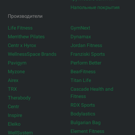
Напольные покрытия
Производители
Life Fitness
GymNext
Merrithew Pilates
Dynamax
Centr x Hyrox
Jordan Fitness
WellnessSpace Brands
Franziski Sports
Pavigym
Perform Better
Myzone
BearFitness
Airex
Titan Life
TRX
Cascade Health and
Fitness
Therabody
RDX Sports
Centr
Bodylastics
Inspire
Bulgarian Bag
Eleiko
Element Fitness
WellSystem