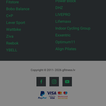
Power Block
Fitstore
DHZ
Bobo Balance
LIVEPRO
C+P
Lifemaxx
Lever Sport
Indoor Cycling Group
Wattbike
Exxentric
Ziva
Optimum11
Reebok
Align Pilates
YBELL
Copyright © 2011- 2026 gfitness.lv