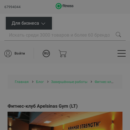
67994044
Для бизнеса
RU
Войти
Главная
Блог
Завершённые работы
Фитнес клубы
Фит
Фитнес-клуб Apelsinas Gym (LT)