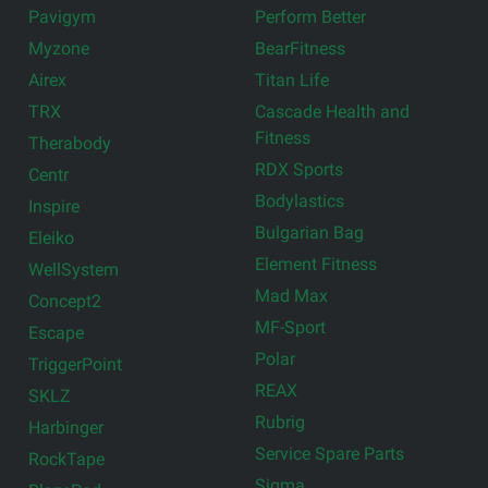
Pavigym
Perform Better
Myzone
BearFitness
Airex
Titan Life
TRX
Cascade Health and
Fitness
Therabody
RDX Sports
Centr
Bodylastics
Inspire
Bulgarian Bag
Eleiko
Element Fitness
WellSystem
Mad Max
Concept2
MF-Sport
Escape
Polar
TriggerPoint
REAX
SKLZ
Rubrig
Harbinger
Service Spare Parts
RockTape
Sigma