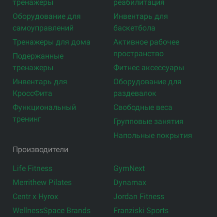
тренажеры
реабилитация
Оборудование для
Инвентарь для
самоуправлений
баскетбола
Тренажеры для дома
Активное рабочее
пространство
Подержанные
тренажеры
Фитнес аксессуары
Инвентарь для
Оборудование для
КроссФита
раздевалок
Функциональный
Свободные веса
тренинг
Групповые занятия
Напольные покрытия
Производители
Life Fitness
GymNext
Merrithew Pilates
Dynamax
Centr x Hyrox
Jordan Fitness
WellnessSpace Brands
Franziski Sports