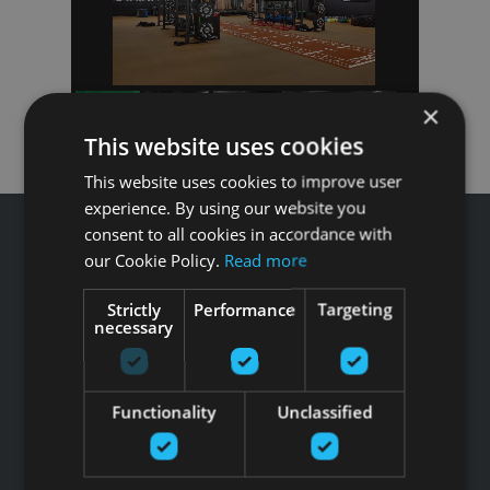
×
This website uses cookies
This website uses cookies to improve user
experience. By using our website you
consent to all cookies in accordance with
our Cookie Policy.
Read more
Strictly
Performance
Targeting
Звоните GFITNESS +371 67 99 40 44
necessary
info@gfitness.lv
SIA G Kolizejs
Юридический адрес: Бривибас гатве 439, Рига, LV-1024
Functionality
Unclassified
Регистрационный номер 44103017158 НДС №
LV44103017158
АО SEB banka LV92UNLA0004007467819 , SWIFT: UNLALV2X