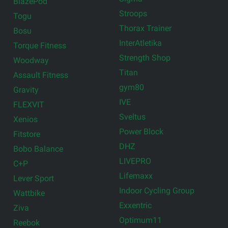
BlazePod
Stroops
Togu
Thorax Trainer
Bosu
InterAtletika
Torque Fitness
Strength Shop
Woodway
Titan
Assault Fitness
gym80
Gravity
IVE
FLEXVIT
Sveltus
Xenios
Power Block
Fitstore
DHZ
Bobo Balance
LIVEPRO
C+P
Lifemaxx
Lever Sport
Indoor Cycling Group
Wattbike
Exxentric
Ziva
Optimum11
Reebok