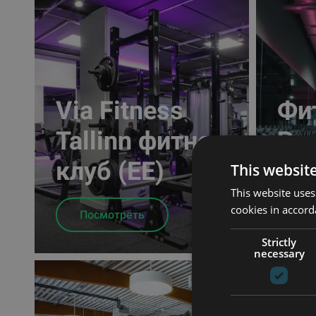
Via Fitness
Фи
Tallinn фитнес
Peo
клуб (EE)
Tal
This websit
This website uses
cookies in accord
Посмотреть
По
Strictly
necessary