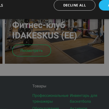
LS
DECLINE ALL
Фитнес-клуб
IDAKESKUS (EE)
Посмотреть
Товары
Профессиональные
Инвентарь для
тренажеры
баскетбола
Оборудование
Активное