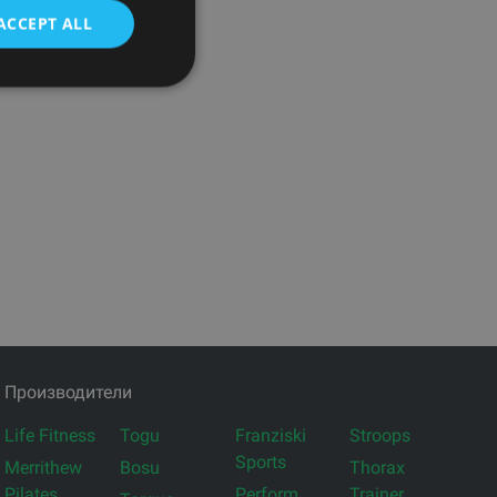
ACCEPT ALL
Производители
Life Fitness
Togu
Franziski
Stroops
Sports
Merrithew
Bosu
Thorax
Pilates
Perform
Trainer