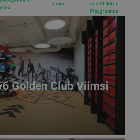
залы
and Children
узеи
Playgrounds
б Golden Club Viimsi