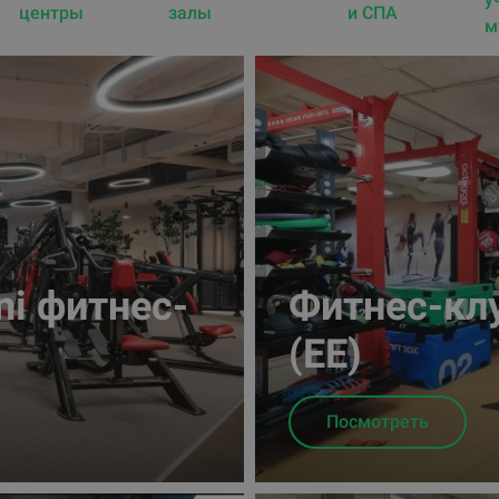
центры
залы
и СПА
м
ni фитнес-
Фитнес-клу
(EE)
Посмотреть