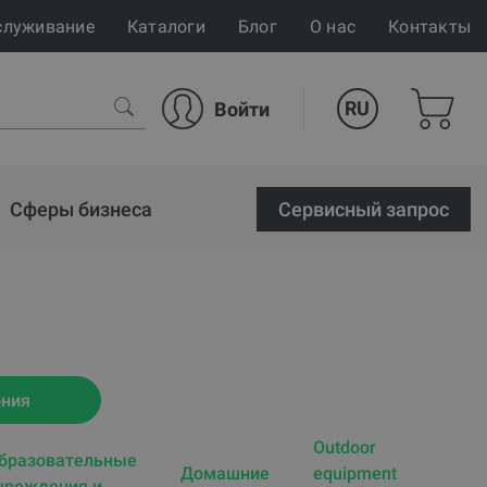
служивание
Каталоги
Блог
О нас
Контакты
RU
Войти
Сферы бизнеса
Cервисный запрос
ония
Outdoor
бразовательные
Домашние
equipment
чреждения и