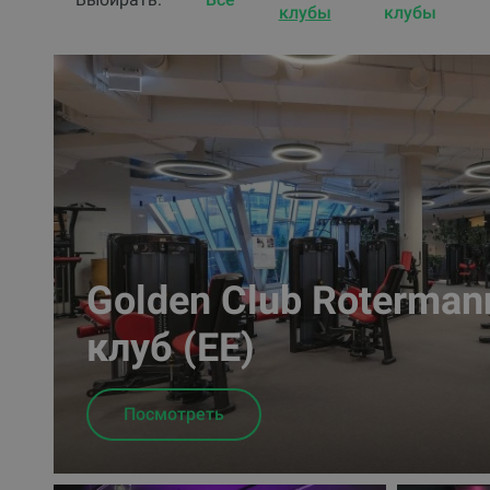
клубы
клубы
Golden Club Roterman
клуб (EE)
Посмотреть