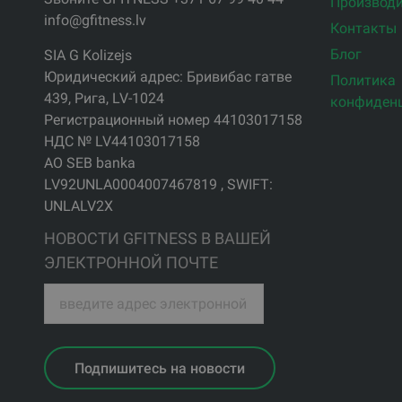
Производи
info@gfitness.lv
Контакты
Блог
SIA G Kolizejs
Юридический адрес: Бривибас гатве
Политика
439, Рига, LV-1024
конфиден
Регистрационный номер 44103017158
НДС № LV44103017158
АО SEB banka
LV92UNLA0004007467819 , SWIFT:
UNLALV2X
НОВОСТИ GFITNESS В ВАШЕЙ
ЭЛЕКТРОННОЙ ПОЧТЕ
Подпишитесь на новости