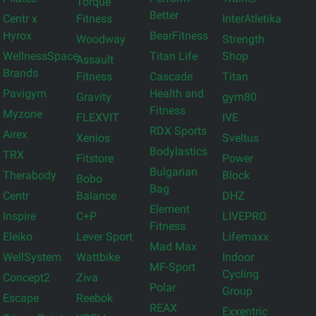
Torque
Better
Centr x
Fitness
InterAtletika
Hyrox
BearFitness
Woodway
Strength
WellnessSpace
Titan Life
Shop
Assault
Brands
Fitness
Cascade
Titan
Pavigym
Health and
Gravity
gym80
Fitness
Myzone
FLEXVIT
IVE
RDX Sports
Airex
Xenios
Sveltus
Bodylastics
TRX
Fitstore
Power
Bulgarian
Therabody
Block
Bobo
Bag
Centr
Balance
DHZ
Element
Inspire
C+P
LIVEPRO
Fitness
Eleiko
Lever Sport
Lifemaxx
Mad Max
WellSystem
Wattbike
Indoor
MF-Sport
Cycling
Concept2
Ziva
Polar
Group
Escape
Reebok
REAX
Exxentric