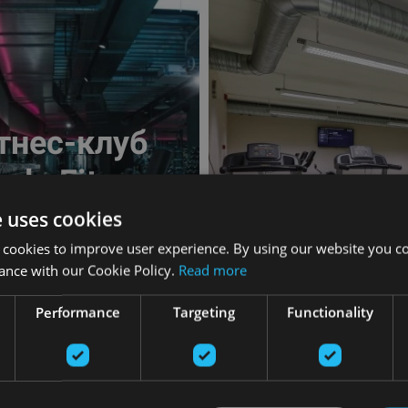
тнес-клуб
ple Fitness
linn (EE)
Manniku сп
e uses cookies
 cookies to improve user experience. By using our website you co
ance with our Cookie Policy.
Read more
смотреть
Посмотреть
Performance
Targeting
Functionality