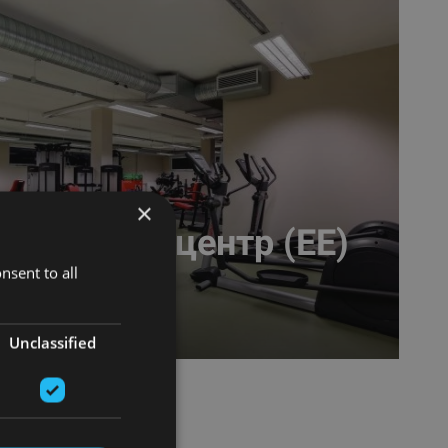
×
ортивный центр (EE)
nsent to all
Unclassified