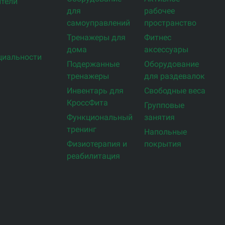
тели
для
рабочее
самоуправлений
пространство
Тренажеры для
Фитнес
дома
аксессуары
циальности
Подержанные
Оборудование
тренажеры
для раздевалок
Инвентарь для
Свободные веса
КроссФита
Групповые
Функциональный
занятия
тренинг
Напольные
Физиотерапия и
покрытия
реабилитация