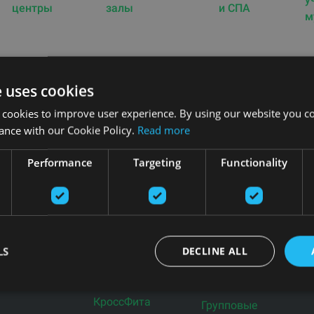
центры
залы
и СПА
м
e uses cookies
Товары
 cookies to improve user experience. By using our website you co
Профессиональные
Инвентарь для
ance with our Cookie Policy.
Read more
тренажеры
баскетбола
Оборудование
Активное
тели
Performance
Targeting
Functionality
для
рабочее
самоуправлений
пространство
Тренажеры для
Фитнес
дома
аксессуары
циальности
Подержанные
Оборудование
LS
DECLINE ALL
тренажеры
для раздевалок
Инвентарь для
Свободные веса
КроссФита
Групповые