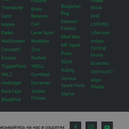
Fitstore
Power
Bulgarian
Therabody
Block
Bobo
Bag
Centr
Balance
DHZ
Element
Inspire
C+P
LIVEPRO
Fitness
Eleiko
Lever Sport
Lifemaxx
Mad Max
WellSystem
Wattbike
Indoor
MF-Sport
Cycling
Concept2
Ziva
Polar
Group
Escape
Reebok
REAX
Exxentric
TriggerPoint
YBELL
Rubrig
Optimum11
SKLZ
GymNext
Service
Align
Harbinger
Dynamax
Spare Parts
Pilates
RockTape
Jordan
Sigma
Fitness
BlazePod
исывайтесь на нас в соцсетях