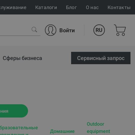
служивание
Каталоги
Блог
О нас
Контакты
RU
Войти
Сферы бизнеса
Cервисный запрос
ония
Outdoor
бразовательные
Домашние
equipment
чреждения и