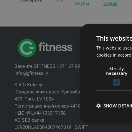
клубы
клубы
This websit
Ссылки
This website uses
Товары
cookies in accord
Услуги
Звоните GFITNESS +371 67 99 40 44
Производи
Strictly
necessary
info@gfitness.lv
Контакты
Блог
SIA G Kolizejs
Юридический адрес: Бривибас гатве
Политика
439, Рига, LV-1024
конфиден
SHOW DETAI
Регистрационный номер 44103017158
НДС № LV44103017158
АО SEB banka
LV92UNLA0004007467819 , SWIFT: