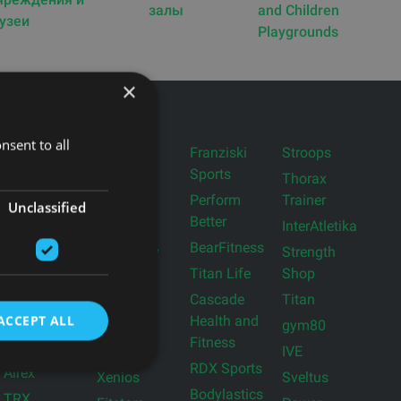
залы
and Children
узеи
Playgrounds
×
Производители
nsent to all
Life Fitness
Togu
Franziski
Stroops
Sports
Merrithew
Bosu
Thorax
Pilates
Perform
Trainer
Torque
Unclassified
Better
Centr x
Fitness
InterAtletika
Hyrox
BearFitness
Woodway
Strength
WellnessSpace
Titan Life
Shop
Assault
Brands
Fitness
Cascade
Titan
ACCEPT ALL
Pavigym
Health and
Gravity
gym80
Fitness
Myzone
FLEXVIT
IVE
RDX Sports
Airex
Xenios
Sveltus
Bodylastics
TRX