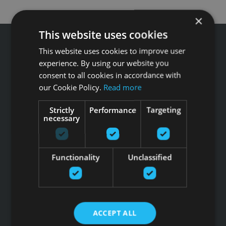
×
This website uses cookies
This website uses cookies to improve user
experience. By using our website you
consent to all cookies in accordance with
Звоните GFITNESS +371 67 99 40 44
our Cookie Policy.
Read more
info@gfitness.lv
SIA G Kolizejs
Strictly
Performance
Targeting
necessary
Юридический адрес: Бривибас гатве 439, Рига, LV-1024
Регистрационный номер 44103017158 НДС №
LV44103017158
АО SEB banka LV92UNLA0004007467819 , SWIFT: UNLALV2X
Functionality
Unclassified
НОВОСТИ GFITNESS В ВАШЕЙ ЭЛЕКТРОННОЙ
ПОЧТЕ
ACCEPT ALL