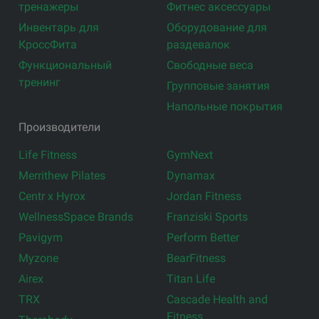
тренажеры
Фитнес аксессуары
Инвентарь для
Оборудование для
КроссФита
раздевалок
Функциональный
Свободные веса
тренинг
Групповые занятия
Напольные покрытия
Производители
Life Fitness
GymNext
Merrithew Pilates
Dynamax
Centr x Hyrox
Jordan Fitness
WellnessSpace Brands
Franziski Sports
Pavigym
Perform Better
Myzone
BearFitness
Airex
Titan Life
TRX
Cascade Health and
Fitness