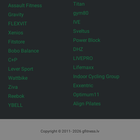
Titan
Assault Fitness
gym80
Gravity
IVE
FLEXVIT
Sveltus
Xenios
Power Block
Fitstore
DHZ
Bobo Balance
LIVEPRO
C+P
Lifemaxx
Lever Sport
Indoor Cycling Group
Wattbike
Exxentric
Ziva
Optimum11
Reebok
Align Pilates
YBELL
Copyright © 2011- 2026 gfitness.lv