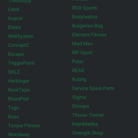
Therabody
RDX Sports
Centr
Bodylastics
Inspire
Bulgarian Bag
Eleiko
Element Fitness
WellSystem
Mad Max
Concept2
MF-Sport
Escape
Polar
TriggerPoint
REAX
SKLZ
Rubrig
Harbinger
Service Spare Parts
RockTape
Sigma
BlazePod
Stroops
Togu
Thorax Trainer
Bosu
InterAtletika
Torque Fitness
Strength Shop
Woodway