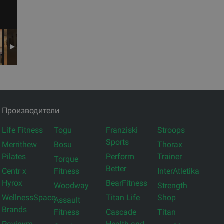
Производители
Life Fitness
Togu
Franziski
Stroops
Sports
Merrithew
Bosu
Thorax
Pilates
Perform
Trainer
Torque
Better
Centr x
Fitness
InterAtletika
Hyrox
BearFitness
Woodway
Strength
WellnessSpace
Titan Life
Shop
Assault
Brands
Fitness
Cascade
Titan