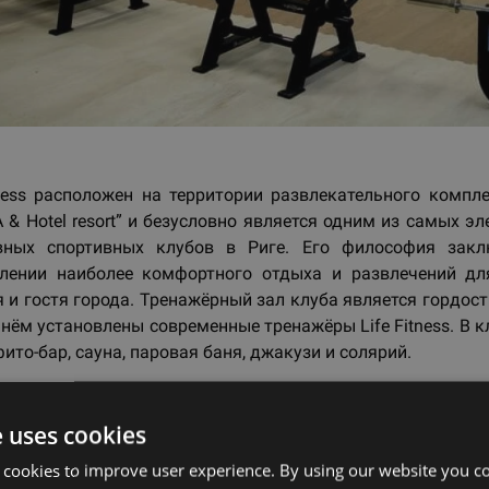
tness расположен на территории развлекательного компле
 & Hotel resort” и безусловно является одним из самых э
вных спортивных клубов в Риге. Его философия закл
влении наиболее комфортного отдыха и развлечений дл
я и гостя города. Тренажёрный зал клуба является гордос
 нём установлены современные тренажёры Life Fitness. В 
ито-бар, сауна, паровая баня, джакузи и солярий.
e uses cookies
ад
 cookies to improve user experience. By using our website you co