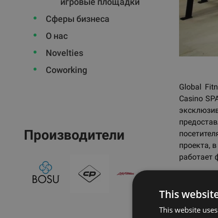
игровые площадки
Сферы бизнеса
О нас
Novelties
Coworking
Global Fi
Casino SPA
эксклюзи
предоста
Производители
посетител
проекта, в
работает ф
This websit
Наз
This website uses