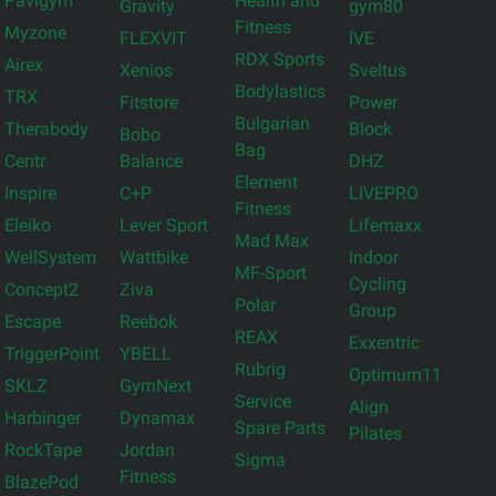
Pavigym
Health and
Gravity
gym80
Fitness
Myzone
FLEXVIT
IVE
RDX Sports
Airex
Xenios
Sveltus
Bodylastics
TRX
Fitstore
Power
Bulgarian
Therabody
Block
Bobo
Bag
Centr
Balance
DHZ
Element
Inspire
C+P
LIVEPRO
Fitness
Eleiko
Lever Sport
Lifemaxx
Mad Max
WellSystem
Wattbike
Indoor
MF-Sport
Cycling
Concept2
Ziva
Polar
Group
Escape
Reebok
REAX
Exxentric
TriggerPoint
YBELL
Rubrig
Optimum11
SKLZ
GymNext
Service
Align
Harbinger
Dynamax
Spare Parts
Pilates
RockTape
Jordan
Sigma
Fitness
BlazePod