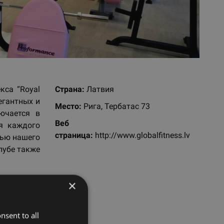
кса “Royal
Страна:
Латвия
легантных и
Место:
Рига, Тербатас 73
ючается в
Веб
я каждого
страницa:
http://www.globalfitness.lv
тью нашего
клубе также
×
nsent to all