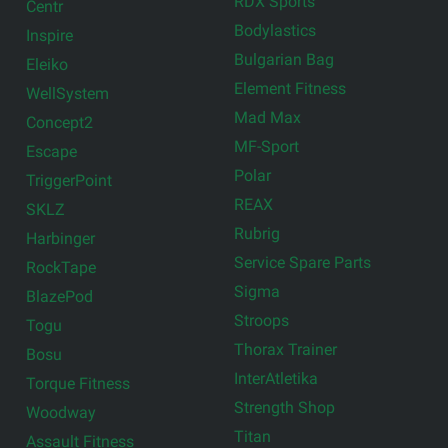
RDX Sports
Centr
Bodylastics
Inspire
Bulgarian Bag
Eleiko
Element Fitness
WellSystem
Mad Max
Concept2
MF-Sport
Escape
Polar
TriggerPoint
REAX
SKLZ
Rubrig
Harbinger
Service Spare Parts
RockTape
Sigma
BlazePod
Stroops
Togu
Thorax Trainer
Bosu
InterAtletika
Torque Fitness
Strength Shop
Woodway
Titan
Assault Fitness