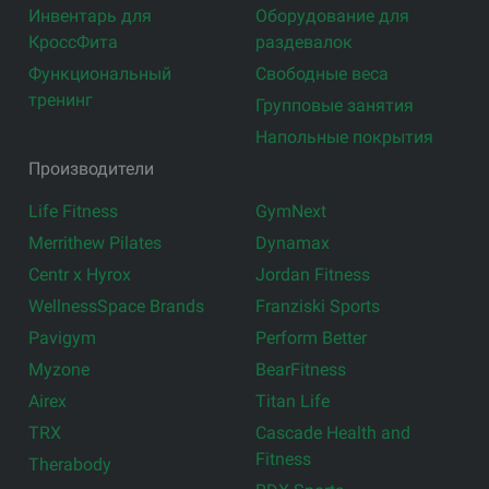
Инвентарь для
Оборудование для
КроссФита
раздевалок
Функциональный
Свободные веса
тренинг
Групповые занятия
Напольные покрытия
Производители
Life Fitness
GymNext
Merrithew Pilates
Dynamax
Centr x Hyrox
Jordan Fitness
WellnessSpace Brands
Franziski Sports
Pavigym
Perform Better
Myzone
BearFitness
Airex
Titan Life
TRX
Cascade Health and
Fitness
Therabody