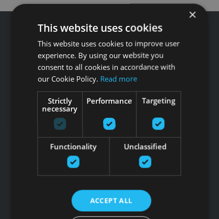
×
This website uses cookies
This website uses cookies to improve user
experience. By using our website you
Звоните GFITNESS +371 67 99 40 44
consent to all cookies in accordance with
info@gfitness.lv
our Cookie Policy.
Read more
SIA G Kolizejs
Strictly
Performance
Targeting
Юридический адрес: Бривибас гатве 439, Рига, LV-1024
necessary
Регистрационный номер 44103017158 НДС №
LV44103017158
АО SEB banka LV92UNLA0004007467819 , SWIFT: UNLALV2X
Functionality
Unclassified
НОВОСТИ GFITNESS В ВАШЕЙ ЭЛЕКТРОННОЙ
ПОЧТЕ
ACCEPT ALL