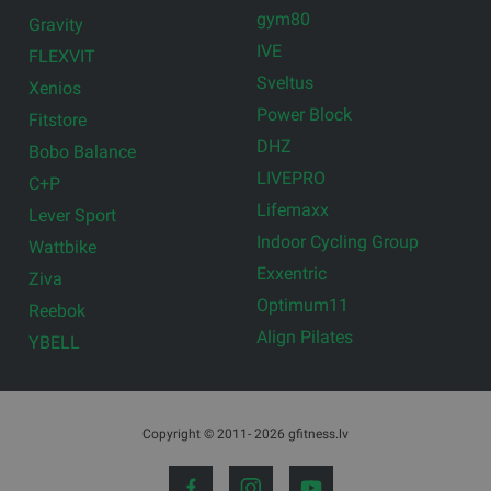
gym80
Gravity
IVE
FLEXVIT
Sveltus
Xenios
Power Block
Fitstore
DHZ
Bobo Balance
LIVEPRO
C+P
Lifemaxx
Lever Sport
Indoor Cycling Group
Wattbike
Exxentric
Ziva
Optimum11
Reebok
Align Pilates
YBELL
Copyright © 2011- 2026 gfitness.lv