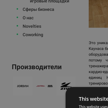
игровые площадки
Сферы бизнеса
О нас
Novelties
Coworking
Это уника
Каунаса б
оборудов
потому ч
Производители
тренажерам
кардио-ед
единиц 
тренирово
This websit
Наз
This website uses