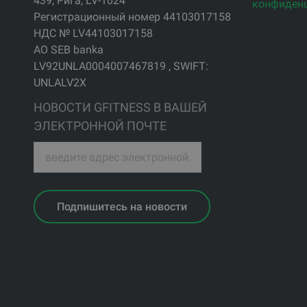
439, Рига, LV-1024
конфиден
Регистрационный номер 44103017158
НДС № LV44103017158
АО SEB banka
LV92UNLA0004007467819 , SWIFT:
UNLALV2X
НОВОСТИ GFITNESS В ВАШЕЙ
ЭЛЕКТРОННОЙ ПОЧТЕ
Подпишитесь на новости