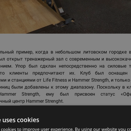
льный пример, когда в небольшом литовском городке 
ыл открыт тренажерный зал с современным и высокока
анием. Упор был сдклан непосредственно на силовые т
то клиенты предпочитают их. Клуб был оснащен
и и станциями от Life Fitness и Hammer Strength, и тольк
иниц были добавлены к этому диапазону. Поскольку в к
Hammer Strength, ему был присвоен статус «Офи
чный центр Hammer Strenght.
e uses cookies
ад
 cookies to improve user experience. By using our website you co