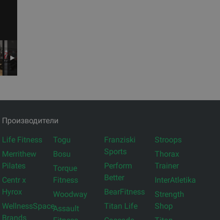
Производители
Life Fitness
Togu
Franziski
Stroops
Sports
Merrithew
Bosu
Thorax
Pilates
Perform
Trainer
Torque
Better
Centr x
Fitness
InterAtletika
Hyrox
BearFitness
Woodway
Strength
WellnessSpace
Titan Life
Shop
Assault
Brands