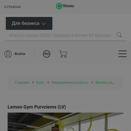
67994044
Для бизнеса
RU
Войти
Главная
Блог
Завершённые работы
Фитнес клубы
Le
Lemon Gym Purvciems (LV)