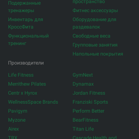
пространство
Подержанные
тренажеры
Фитнес аксессуары
Инвентарь для
Оборудование для
КроссФита
раздевалок
Функциональный
Свободные веса
тренинг
Групповые занятия
Напольные покрытия
Производители
Life Fitness
GymNext
Merrithew Pilates
Dynamax
Centr x Hyrox
Jordan Fitness
WellnessSpace Brands
Franziski Sports
Pavigym
Perform Better
Myzone
BearFitness
Airex
Titan Life
TRX
Cascade Health and