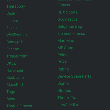
Fitness
Therabody
RDX Sports
Centr
Bodylastics
Inspire
Bulgarian Bag
Eleiko
Element Fitness
WellSystem
Mad Max
Concept2
MF-Sport
Escape
Polar
TriggerPoint
REAX
SKLZ
Rubrig
Harbinger
Service Spare Parts
RockTape
Sigma
BlazePod
Stroops
Togu
Thorax Trainer
Bosu
InterAtletika
Torque Fitness