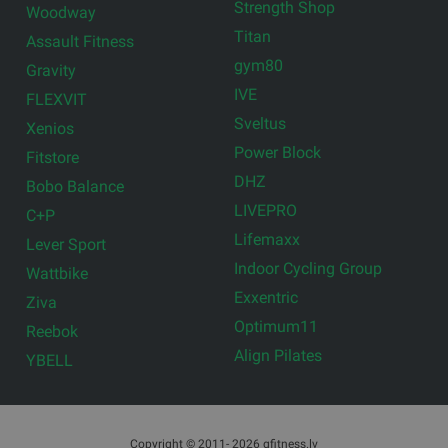
Strength Shop
Woodway
Titan
Assault Fitness
gym80
Gravity
IVE
FLEXVIT
Sveltus
Xenios
Power Block
Fitstore
DHZ
Bobo Balance
LIVEPRO
C+P
Lifemaxx
Lever Sport
Indoor Cycling Group
Wattbike
Exxentric
Ziva
Optimum11
Reebok
Align Pilates
YBELL
Copyright © 2011- 2026 gfitness.lv