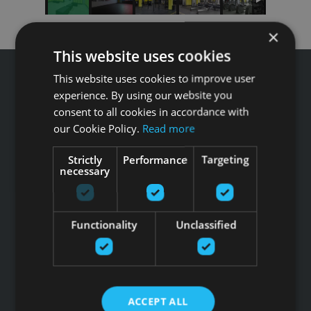
×
This website uses cookies
This website uses cookies to improve user
experience. By using our website you
consent to all cookies in accordance with
Звоните GFITNESS +371 67 99 40 44
our Cookie Policy.
Read more
info@gfitness.lv
Strictly
Performance
Targeting
SIA G Kolizejs
necessary
Юридический адрес: Бривибас гатве 439, Рига, LV-1024
Регистрационный номер 44103017158 НДС №
LV44103017158
Functionality
Unclassified
АО SEB banka LV92UNLA0004007467819 , SWIFT: UNLALV2X
НОВОСТИ GFITNESS В ВАШЕЙ ЭЛЕКТРОННОЙ
ПОЧТЕ
ACCEPT ALL