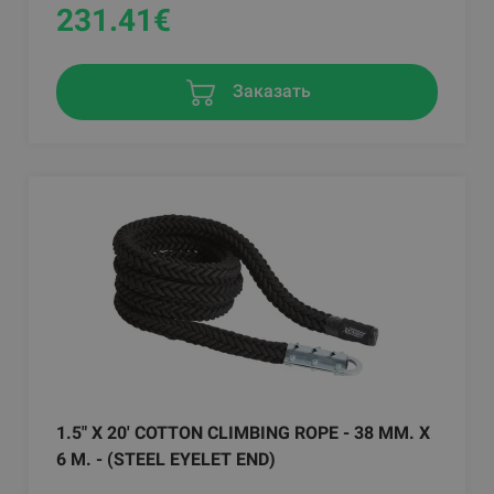
231.41
€
Заказать
1.5" X 20' COTTON CLIMBING ROPE - 38 MM. X
6 M. - (STEEL EYELET END)