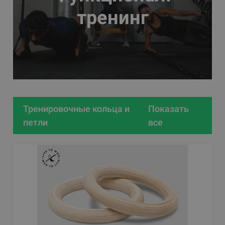
тренинг
Тренировочные кольца и
Показать
петли
все