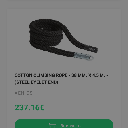
COTTON CLIMBING ROPE - 38 MM. X 4,5 M. -
(STEEL EYELET END)
XENIOS
237.16
€
Заказать