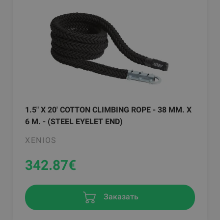
1.5" X 20' COTTON CLIMBING ROPE - 38 MM. X
6 M. - (STEEL EYELET END)
XENIOS
342.87
€
Заказать