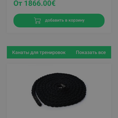
От 1866.00
€
добавить в корзину
Канаты для тренировок
Показать все