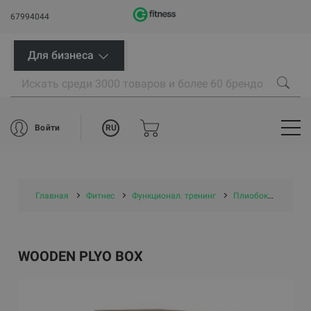
67994044
Для бизнеса
RU
Войти
Главная
Фитнес
Функционал. тренинг
Плиобоксы
WOO
WOODEN PLYO BOX