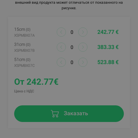
внешний вид продукта может отличаться от показанного на
рисунке.
15cm
(0)
242.77 €
XSPMBX07A
31cm
(0)
383.33 €
XSPMBX07B
51cm
(0)
523.88 €
XSPMBX07C
От 242.77€
Цена с НДС
Заказать