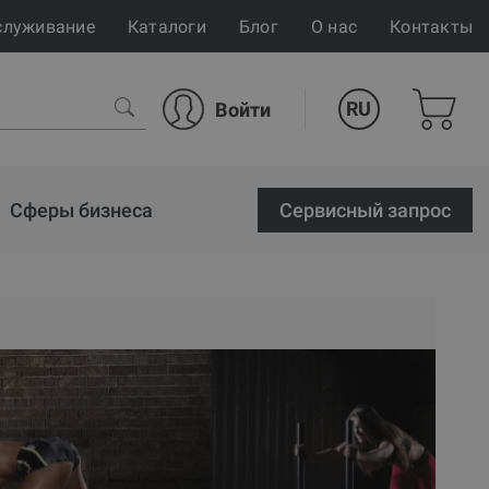
служивание
Каталоги
Блог
О нас
Контакты
RU
Войти
Сферы бизнеса
Cервисный запрос