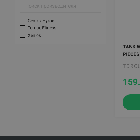
Centr x Hyrox
Torque Fitness
Xenios
TANK W
PIECES 
TORQU
159