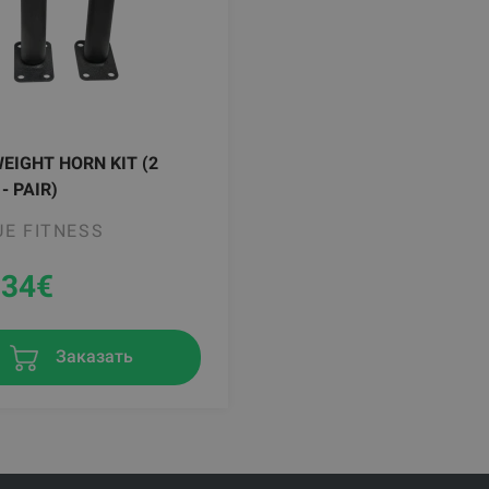
EIGHT HORN KIT (2
- PAIR)
E FITNESS
.34
€
Заказать