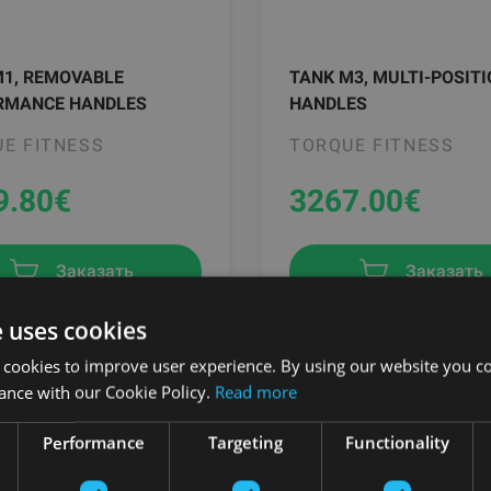
M1, REMOVABLE
TANK M3, MULTI-POSIT
RMANCE HANDLES
HANDLES
E FITNESS
TORQUE FITNESS
9.80
€
3267.00
€
Заказать
Заказать
e uses cookies
 cookies to improve user experience. By using our website you co
ance with our Cookie Policy.
Read more
Performance
Targeting
Functionality