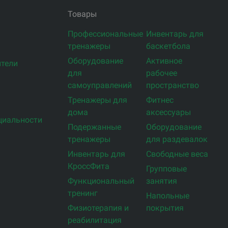
Товары
Профессиональные
Инвентарь для
тренажеры
баскетбола
Оборудование
Активное
тели
для
рабочее
самоуправлений
пространство
Тренажеры для
Фитнес
дома
аксессуары
циальности
Подержанные
Оборудование
тренажеры
для раздевалок
Инвентарь для
Свободные веса
КроссФита
Групповые
Функциональный
занятия
тренинг
Напольные
Физиотерапия и
покрытия
реабилитация