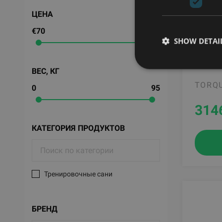
ЦЕНА
€70
€3,545
SHOW DETAI
TANK 
HANDL
ВЕС, КГ
TORQU
0
95
314
КАТЕГОРИЯ ПРОДУКТОВ
Тренировочные сани
БРЕНД