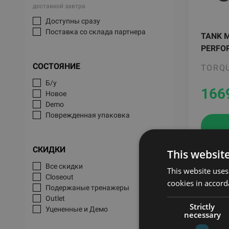
доставкой завтра
Доступны сразу
Поставка со склада партнера
TANK 
PERFO
СОСТОЯНИЕ
TORQU
Б/у
166
Новое
Demo
Поврежденная упаковка
СКИДКИ
This websit
Все скидки
This website uses
Closeout
cookies in accord
Подержаные тренажеры
Outlet
Strictly
Уцененные и Демо
necessary