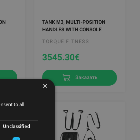
ION
TANK M3, MULTI-POSITION
HANDLES WITH CONSOLE
TORQUE FITNESS
3545.30
€
Заказать
×
nsent to all
Unclassified