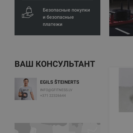
Безопасные покупки
и безопасные
платежи
ВАШ КОНСУЛЬТАНТ
EGILS ŠTEINERTS
INFO@GFITNESS.LV
+371 22326644