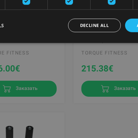
LS
DECLINE ALL
M4, PERFORMANCE
SWIVEL ATTACHMENT F
ES
TANK M4/MX
E FITNESS
TORQUE FITNESS
6.00
€
215.38
€
Заказать
Заказать