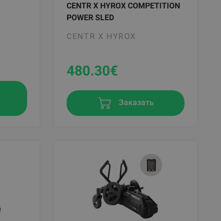
CENTR X HYROX COMPETITION
POWER SLED
CENTR X HYROX
480.30
€
в
Заказать