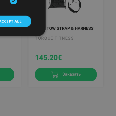
ACCEPT ALL
OR
TANK TOW STRAP & HARNESS
TORQUE FITNESS
145.20
€
Заказать