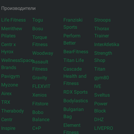
Производители
Life Fitness
Togu
Franziski
Stroops
Sports
Merrithew
Bosu
Thorax
Pilates
Perform
Trainer
Torque
Better
Centr x
Fitness
InterAtletika
Hyrox
BearFitness
Woodway
Strength
WellnessSpace
Titan Life
Shop
Assault
Brands
Fitness
Cascade
Titan
Pavigym
Health and
Gravity
gym80
Fitness
Myzone
FLEXVIT
IVE
RDX Sports
Airex
Xenios
Sveltus
Bodylastics
TRX
Fitstore
Power
Bulgarian
Therabody
Block
Bobo
Bag
Centr
Balance
DHZ
Element
Inspire
C+P
LIVEPRO
Fitness