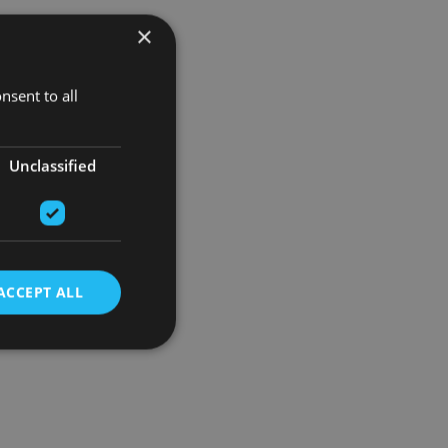
×
nsent to all
Unclassified
ACCEPT ALL