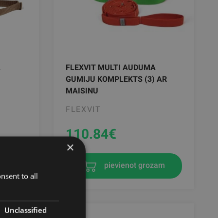
A
FLEXVIT MULTI AUDUMA
GUMIJU KOMPLEKTS (3) AR
MAISINU
FLEXVIT
110.84
€
×
zam
pievienot grozam
nsent to all
Unclassified