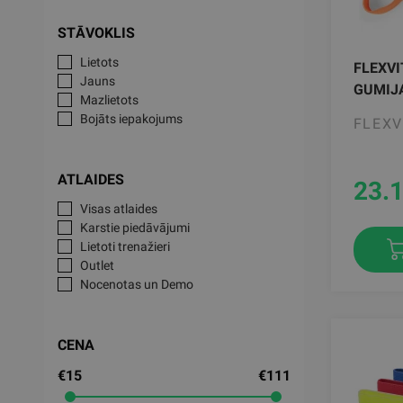
STĀVOKLIS
Lietots
FLEXV
Jauns
GUMIJA
Mazlietots
Bojāts iepakojums
FLEXV
ATLAIDES
23.
Visas atlaides
Karstie piedāvājumi
Lietoti trenažieri
Outlet
Nocenotas un Demo
CENA
€15
€111