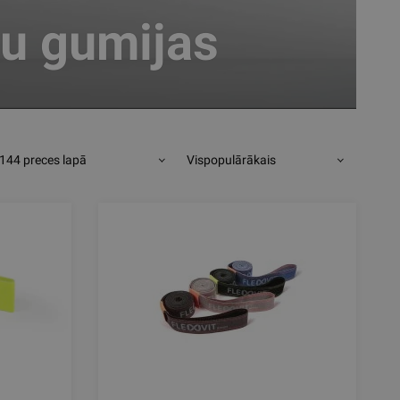
ņu gumijas
144 preces lapā
Vispopulārākais