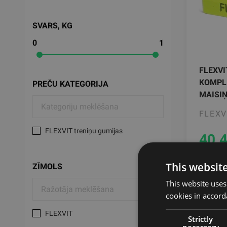
SVARS, KG
0
1
FLEXVI
KOMPLE
PREČU KATEGORIJA
MAISI
FLEXV
FLEXVIT treniņu gumijas
40.
This websit
ZĪMOLS
This website uses
cookies in accord
FLEXVIT
Strictly
necessary