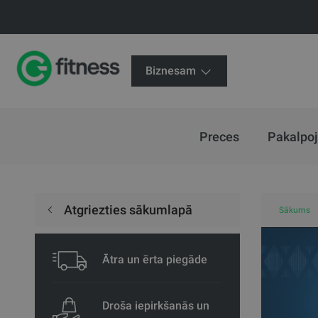
Biznesam
Preces
Pakalpo
Atgriezties sākumlapā
Sākums
Ātra un ērta piegāde
Droša iepirkšanās un