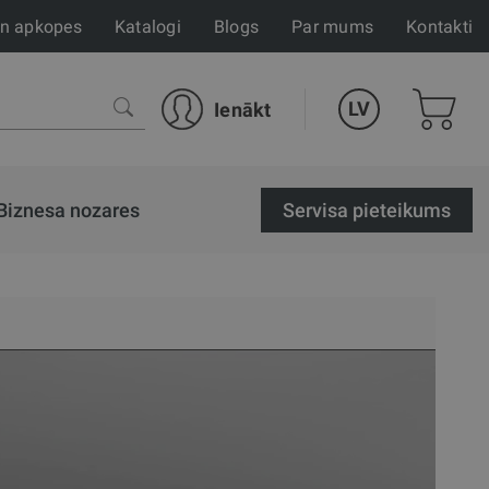
un apkopes
Katalogi
Blogs
Par mums
Kontakti
LV
Ienākt
Biznesa nozares
Servisa pieteikums