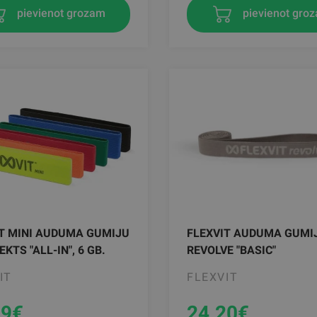
pievienot grozam
pievienot gro
T MINI AUDUMA GUMIJU
FLEXVIT AUDUMA GUMI
KTS "ALL-IN", 6 GB.
REVOLVE "BASIC"
IT
FLEXVIT
99
€
24.20
€