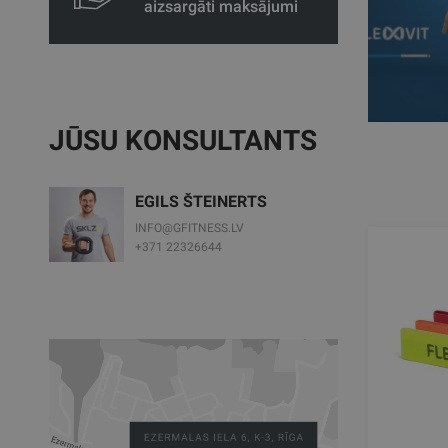
aizsargāti maksājumi
JŪSU KONSULTANTS
EGILS ŠTEINERTS
INFO@GFITNESS.LV
+371 22326644