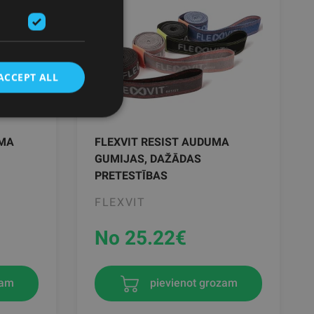
ACCEPT ALL
UMA
FLEXVIT RESIST AUDUMA
GUMIJAS, DAŽĀDAS
PRETESTĪBAS
FLEXVIT
No 25.22
€
zam
pievienot grozam