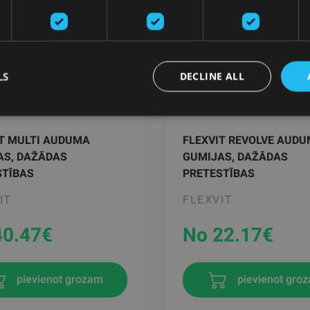
LS
DECLINE ALL
IT MULTI AUDUMA
FLEXVIT REVOLVE AUD
AS, DAŽĀDAS
GUMIJAS, DAŽĀDAS
STĪBAS
PRETESTĪBAS
IT
FLEXVIT
40.47
€
No 22.17
€
pievienot grozam
pievienot gro