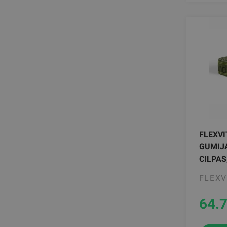
FLEXV
GUMIJA
CILPAS
FLEXV
64.