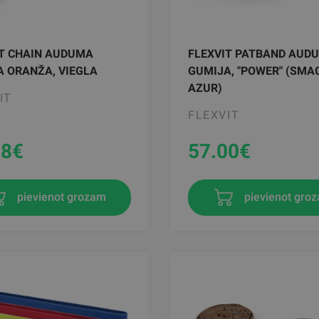
IT CHAIN AUDUMA
FLEXVIT PATBAND AUD
 ORANŽA, VIEGLA
GUMIJA, "POWER" (SMA
AZUR)
IT
FLEXVIT
18
€
57.00
€
pievienot grozam
pievienot gro