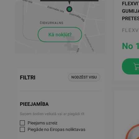
FLEXVI
GUMIJ
PRETE
FLEXV
Kā nokļūt?
No 
FILTRI
NODZĒST VISU
PIEEJAMĪBA
Saņem šodien veikalā vai ar piegādi rīt
Pieejams uzreiz
Piegāde no Eiropas noliktavas