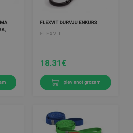
UMA
FLEXVIT DURVJU ENKURS
GA,
FLEXVIT
18.31
€
zam
pievienot grozam