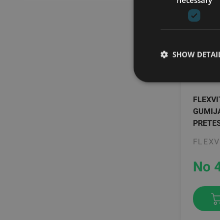
SHOW DETAI
FLEXV
GUMIJ
PRETE
FLEXV
No 