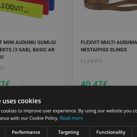
T MINI AUDUMU GUMIJU
FLEXVIT MULTI AUDUM
KTS (3 GAB), BASIC AR
NESTAIPIGS SLINGS
ŅU
FLEXVIT
IT
47
€
40.47
€
e uses cookies
pievienot grozam
pievienot gro
 cookies to improve user experience. By using our website you co
ance with our Cookie Policy.
Read more
Performance
Targeting
Functionality