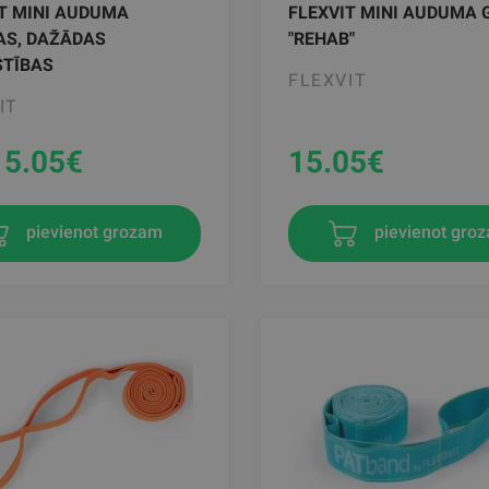
T MINI AUDUMA
FLEXVIT MINI AUDUMA 
AS, DAŽĀDAS
"REHAB"
STĪBAS
FLEXVIT
IT
15.05
€
15.05
€
pievienot gro
pievienot grozam