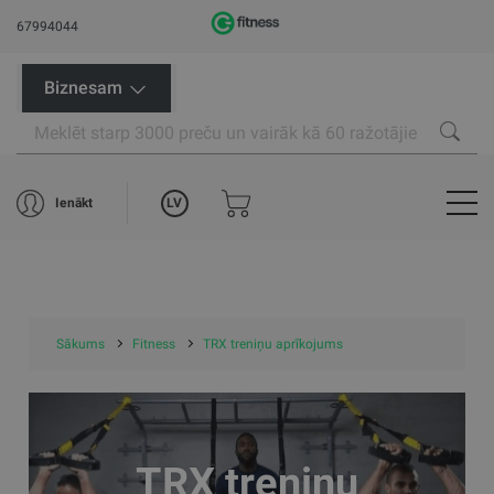
67994044
Biznesam
LV
Ienākt
Sākums
Fitness
TRX treniņu aprīkojums
TRX treniņu