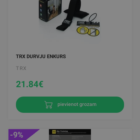
TRX DURVJU ENKURS
TRX
21.84
€
pievienot grozam
-9%