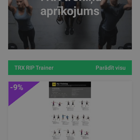
aprīkojums
TRX RIP Trainer
Parādīt visu
-9%