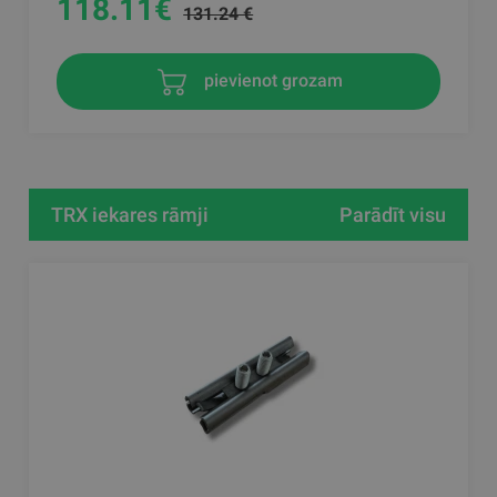
118.11
€
131.24 €
pievienot grozam
TRX iekares rāmji
Parādīt visu