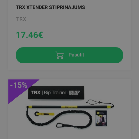
TRX XTENDER STIPRINĀJUMS
TRX
17.46
€
Pasūtīt
-15%