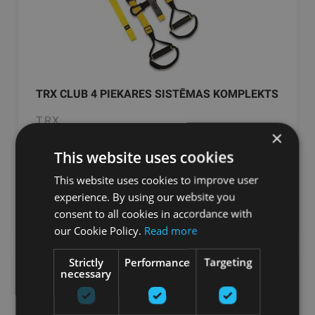
TRX CLUB 4 PIEKARES SISTĒMAS KOMPLEKTS
TRX
×
196.87
€
This website uses cookies
218.74 €
This website uses cookies to improve user
experience. By using our website you
pievienot grozam
consent to all cookies in accordance with
our Cookie Policy.
Read more
Strictly
Performance
Targeting
-10%
necessary