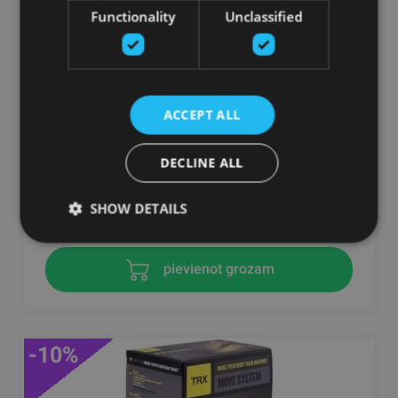
Functionality
Unclassified
ACCEPT ALL
TRX PRO 4 PIEKARES SISTĒMAS KOMPLEKTS
DECLINE ALL
TRX
228.38
€
SHOW DETAILS
253.75 €
pievienot grozam
-10%