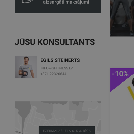
aizsargāti maksājumi
JŪSU KONSULTANTS
EGILS ŠTEINERTS
INFO@GFITNESS.LV
-10%
+371 22326644