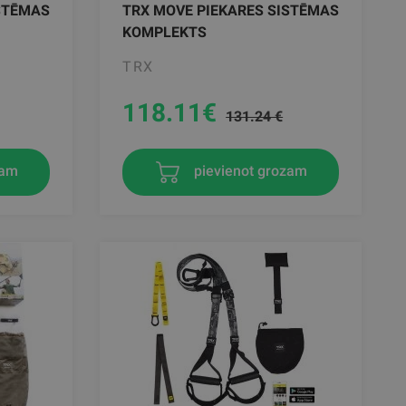
ISTĒMAS
TRX MOVE PIEKARES SISTĒMAS
KOMPLEKTS
TRX
118.11
€
131.24 €
zam
pievienot grozam