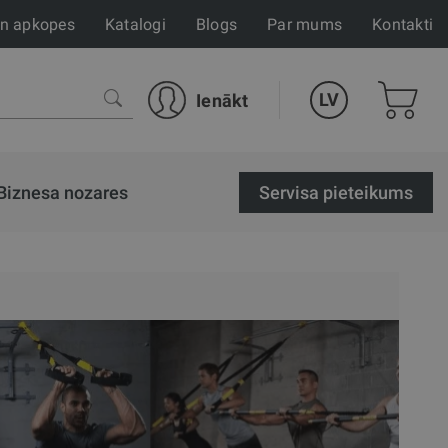
un apkopes
Katalogi
Blogs
Par mums
Kontakti
LV
Ienākt
Biznesa nozares
Servisa pieteikums