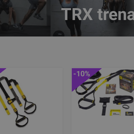
TRX trena
-10%