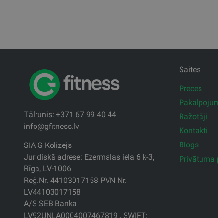
Saites
Preces
Pakalpoju
Tālrunis: +371 67 99 40 44
Ražotāji
info@gfitness.lv
Kontakti
Blogs
SIA G Kolizejs
Juridiskā adrese: Ezermalas iela 6 k-3,
Privātuma p
Rīga, LV-1006
Reģ.Nr. 44103017158 PVN Nr.
LV44103017158
A/S SEB Banka
LV92UNLA0004007467819 , SWIFT: