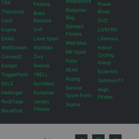
Bodylastics
TRX
Fitstore
Power
Bulgarian
Therabody
Block
Bobo
Bag
Centr
Balance
DHZ
Element
Inspire
C+P
LIVEPRO
Fitness
Eleiko
Lever Sport
Lifemaxx
Mad Max
WellSystem
Wattbike
Indoor
MF-Sport
Cycling
Concept2
Ziva
Polar
Group
Escape
Reebok
REAX
Exxentric
TriggerPoint
YBELL
Rubrig
Optimum11
SKLZ
GymNext
Service
Align
Harbinger
Dynamax
Spare Parts
Pilates
RockTape
Jordan
Sigma
Fitness
BlazePod