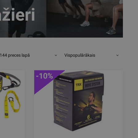
žieri
144 preces lapā
Vispopulārākais
-10%