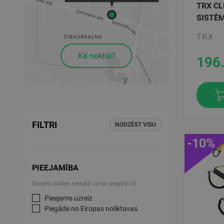
TRX CL
SISTĒ
TRX
Kā nokļūt?
196
FILTRI
NODZĒST VISU
-10%
PIEEJAMĪBA
Saņem šodien veikalā vai ar piegādi rīt
Pieejams uzreiz
Piegāde no Eiropas noliktavas