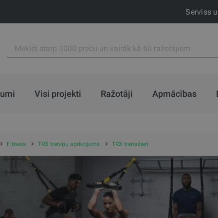
Serviss 
jumi
Visi projekti
Ražotāji
Apmācības
Fitness
TRX treniņu aprīkojums
TRX trenažieri