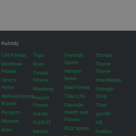
Ražotāji
Life Fitness
Togu
Franziski
Stroops
Sports
Merrithew
Bosu
Thorax
Pilates
Perform
Trainer
Torque
Better
Centr x
Fitness
InterAtletika
Hyrox
BearFitness
Woodway
Strength
WellnessSpace
Titan Life
Shop
Assault
Brands
Fitness
Cascade
Titan
Pavigym
Health and
Gravity
gym80
Fitness
Myzone
FLEXVIT
IVE
RDX Sports
Airex
Xenios
Sveltus