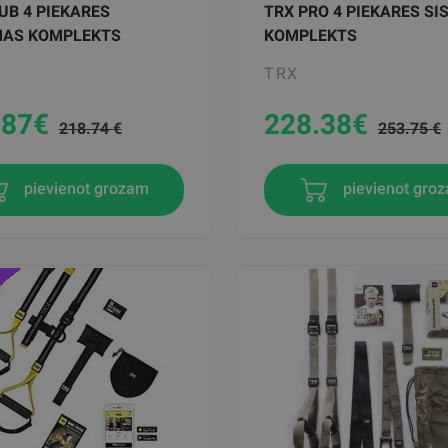
UB 4 PIEKARES
TRX PRO 4 PIEKARES S
MAS KOMPLEKTS
KOMPLEKTS
TRX
.87
€
228.38
€
218.74 €
253.75 €
pievienot grozam
pievienot gro