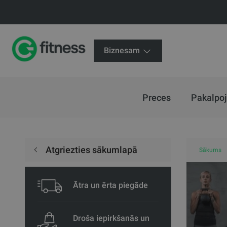
Biznesam
Preces
Pakalpo
Atgriezties sākumlapā
Sākums
Ātra un ērta piegāde
Droša iepirkšanās un