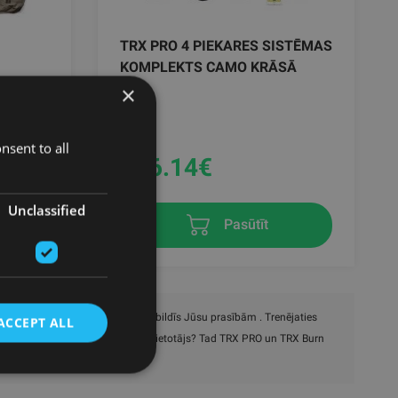
TRX PRO 4 PIEKARES SISTĒMAS
KOMPLEKTS CAMO KRĀSĀ
×
TRX
nsent to all
196.14
€
Unclassified
Pasūtīt
iekares sistēmu, kas visvairāk atbildīs Jūsu prasībām . Trenējaties
ACCEPT ALL
ērto TRX Move. Esat profesionāls lietotājs? Tad TRX PRO un TRX Burn