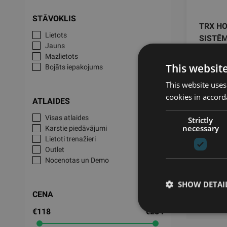
STĀVOKLIS
TRX HO
Lietots
SISTĒ
Jauns
Mazlietots
TRX
This websit
Bojāts iepakojums
This website uses
181
cookies in accord
ATLAIDES
Visas atlaides
Strictly
necessary
Karstie piedāvājumi
Lietoti trenažieri
Outlet
Nocenotas un Demo
Plašs klāst
SHOW DETAI
CENA
mājās? TRX
izaicinās J
€118
€254