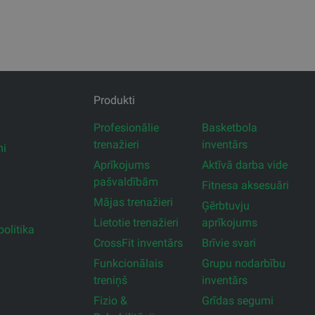
Produkti
Profesionālie
Basketbola
trenažieri
inventārs
mi
Aprīkojums
Aktīvā darba vide
pašvaldībām
Fitnesa aksesuāri
Mājas trenažieri
Ģērbtuvju
Lietotie trenažieri
aprīkojums
olitika
CrossFit inventārs
Brīvie svari
Funkcionālais
Grupu nodarbību
treniņš
inventārs
Fizio &
Grīdas segumi