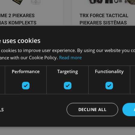
ME 2 PIEKARES
TRX FORCE TACTICAL
MAS KOMPLEKTS
PIEKARES SISTĒMAS
KOMPLEKTS
e uses cookies
TRX
 cookies to improve user experience. By using our website you co
.12
€
253.75
€
ance with our Cookie Policy.
Read more
201.24 €
Performance
Targeting
Functionality
pievienot grozam
Pasūtīt
s ar oriģinālām TRX piekares sitēmām. Trenējieties kad un kur vēlaties, izmantojot p
LS
DECLINE ALL
 Home2 ir idēāli ielāgots mājas lietošanas vajadzībām. Patīk būt ārā? Izvēlieties 
ūs vairāk.