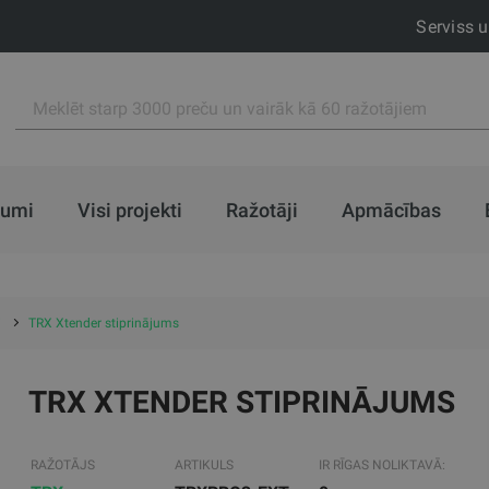
Serviss 
jumi
Visi projekti
Ražotāji
Apmācības
i
TRX Xtender stiprinājums
TRX XTENDER STIPRINĀJUMS
RAŽOTĀJS
ARTIKULS
IR RĪGAS NOLIKTAVĀ: