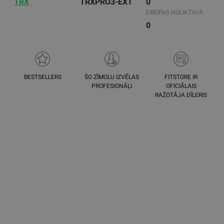
TRX
TRXPRO3-EXT
0
EIROPAS NOLIKTAVĀ
0
BESTSELLERS
ŠO ZĪMOLU IZVĒLAS
FITSTORE IR
PROFESIONĀĻI
OFICIĀLAIS
RAŽOTĀJA DĪLERIS