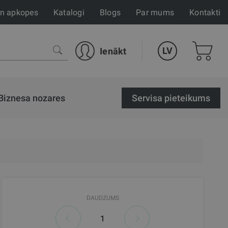
un apkopes
Katalogi
Blogs
Par mums
Kontakti
LV
Ienākt
Biznesa nozares
Servisa pieteikums
DAUDZUMS