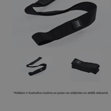
*Attēlam ir ilustratīva nozīme un prece var atšķirties no attēlā redzamā.