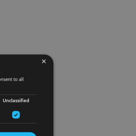
×
nsent to all
Unclassified