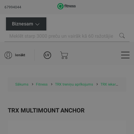
67994044
Biznesam
LV
Ienākt
Sākums
Fitness
TRX treniņu aprīkojums
TRX iekares rāmji
TRX MULTIMOUNT ANCHOR