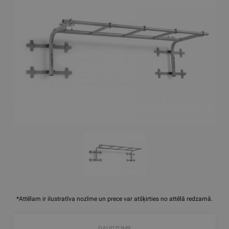
*Attēlam ir ilustratīva nozīme un prece var atšķirties no attēlā redzamā.
DAUDZUMS