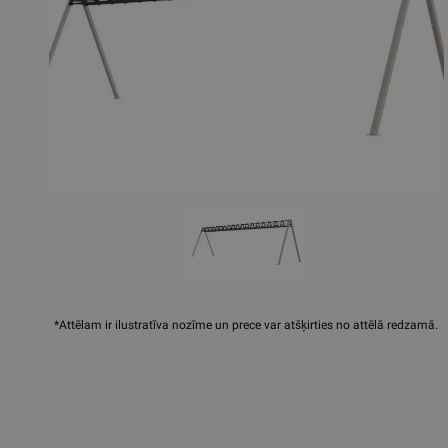
*Attēlam ir ilustratīva nozīme un prece var atšķirties no attēlā redzamā.