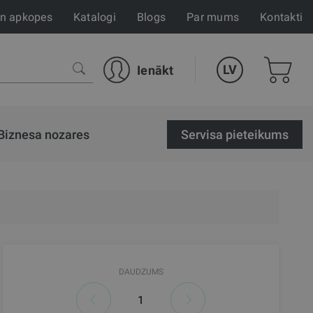
un apkopes
Katalogi
Blogs
Par mums
Kontakti
LV
Ienākt
Biznesa nozares
Servisa pieteikums
DAUDZUMS