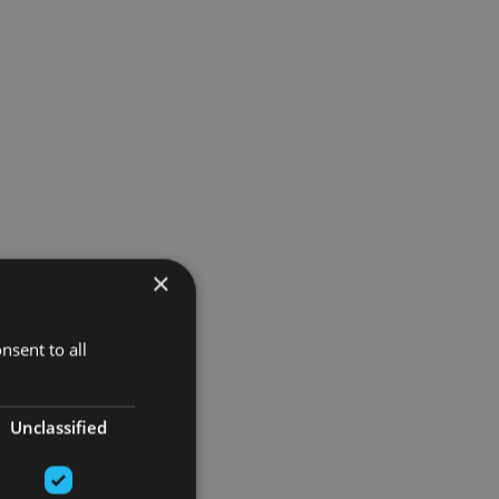
×
nsent to all
Unclassified