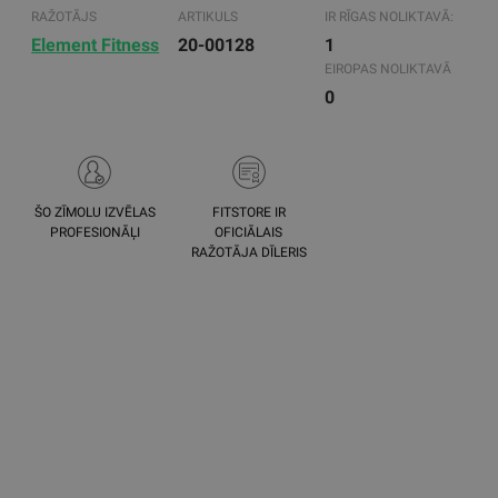
RAŽOTĀJS
ARTIKULS
IR RĪGAS NOLIKTAVĀ:
Element Fitness
20-00128
1
EIROPAS NOLIKTAVĀ
0
ŠO ZĪMOLU IZVĒLAS
FITSTORE IR
PROFESIONĀĻI
OFICIĀLAIS
RAŽOTĀJA DĪLERIS