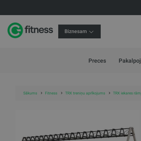
Biznesam
Preces
Pakalpo
Sākums
Fitness
TRX treniņu aprīkojums
TRX iekares rāmj