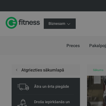
Biznesam
Preces
Pakalpo
Atgriezties sākumlapā
Sākums
Ātra un ērta piegāde
Droša iepirkšanās un