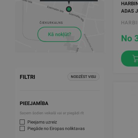
HARBIN
ADAS 
HARB
Kā nokļūt?
No 
FILTRI
NODZĒST VISU
PIEEJAMĪBA
Saņem šodien veikalā vai ar piegādi rīt
Pieejams uzreiz
Piegāde no Eiropas noliktavas