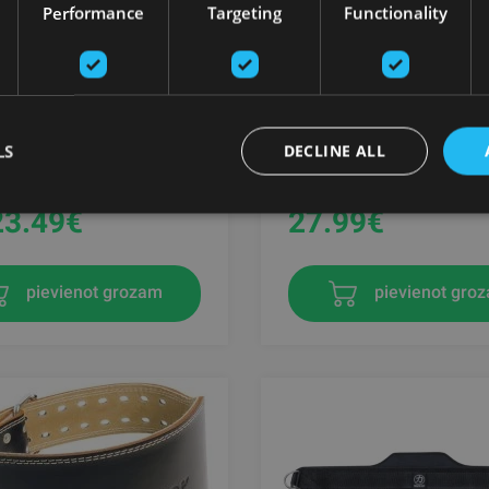
Performance
Targeting
Functionality
GER 4" NYLON BELT,
4.5" FITNESA JOSTA UNI
MELNA, M
LS
DECLINE ALL
INGER
HARBINGER
23.49
€
27.99
€
pievienot gro
pievienot grozam