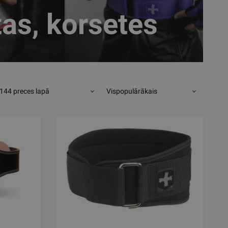
tas, korsetes
144 preces lapā
Vispopulārākais