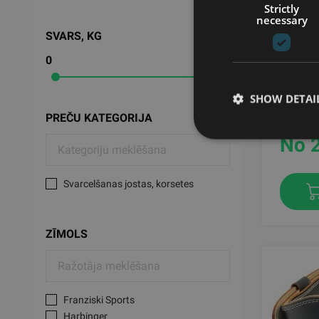
Strictly
necessary
SVARS, KG
0
1
HARBIN
BLACK
SHOW DETAI
HARB
PREČU KATEGORIJA
No 
Svarcelšanas jostas, korsetes
ZĪMOLS
Franziski Sports
Harbinger