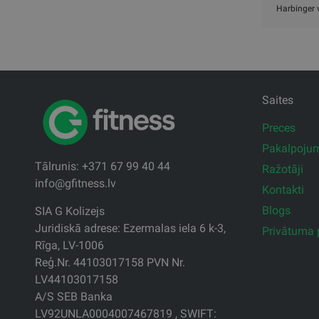
Harbinger v
Saites
Preces
Pakalpoju
Tālrunis: +371 67 99 40 44
Ražotāji
info@gfitness.lv
Kontakti
Blogs
SIA G Kolizejs
Juridiskā adrese: Ezermalas iela 6 k-3,
Privātuma p
Rīga, LV-1006
Reģ.Nr. 44103017158 PVN Nr.
LV44103017158
A/S SEB Banka
LV92UNLA0004007467819 , SWIFT: