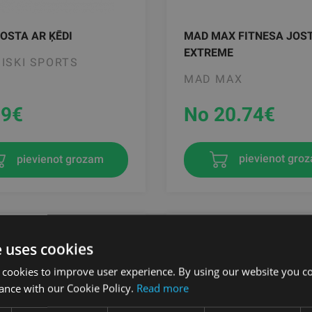
OSTA AR ĶĒDI
MAD MAX FITNESA JOS
EXTREME
ISKI SPORTS
MAD MAX
39
€
No 20.74
€
pievienot grozam
pievienot gro
e uses cookies
 cookies to improve user experience. By using our website you co
ance with our Cookie Policy.
Read more