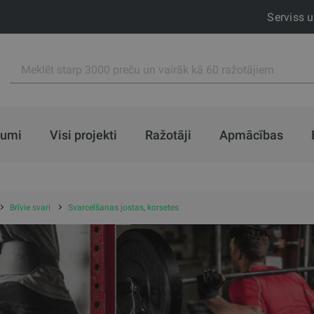
Serviss 
jumi
Visi projekti
Ražotāji
Apmācības
Brīvie svari
Svarcelšanas jostas, korsetes