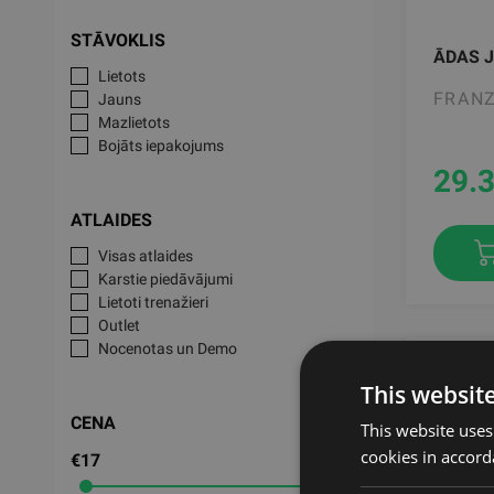
STĀVOKLIS
ĀDAS J
Lietots
FRANZ
Jauns
Mazlietots
Bojāts iepakojums
29.
ATLAIDES
Visas atlaides
Karstie piedāvājumi
Lietoti trenažieri
Outlet
Nocenotas un Demo
This websit
CENA
This website uses
cookies in accord
€17
€37