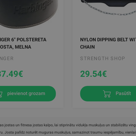
GER 6" POLSTERETA
NYLON DIPPING BELT W
JOSTA, MELNA
CHAIN
INGER
STRENGTH SHOP
37.49
€
29.54
€
Pasūtīt
pievienot grozam
s jostas un fitnesa jostas kalpo, lai stiprinātu vidukļa muskuļus un stabilizētu vi
aru. Josta palīdz noturēt muguras muskuļus, samazinot traumu iespējamību, vienlaik