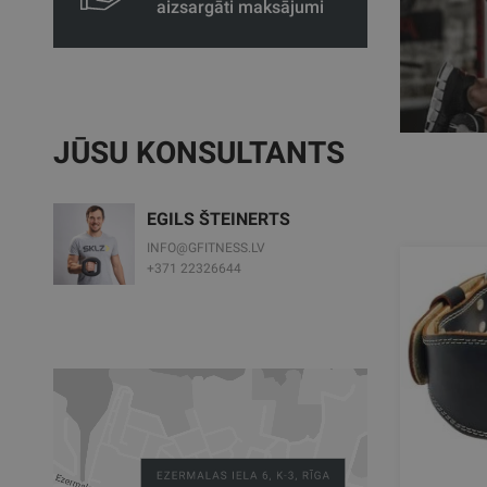
aizsargāti maksājumi
JŪSU KONSULTANTS
EGILS ŠTEINERTS
INFO@GFITNESS.LV
+371 22326644