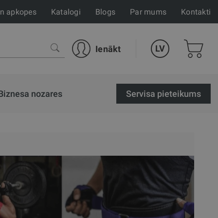
un apkopes
Katalogi
Blogs
Par mums
Kontakti
LV
Ienākt
Biznesa nozares
Servisa pieteikums