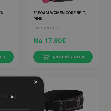
TA
5" FOAM WOMEN CORE BELT,
PINK
HARBINGER
No 17.90
€
zam
pievienot grozam
×
nsent to all