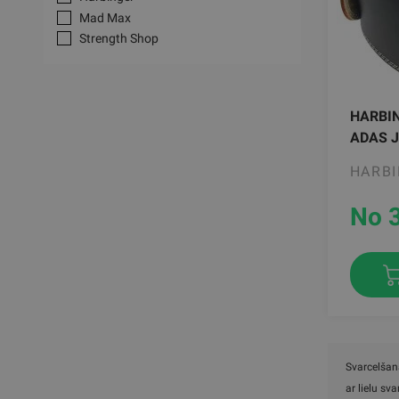
Mad Max
Strength Shop
HARBIN
ADAS 
HARB
No 
Svarcelšana
ar lielu sv