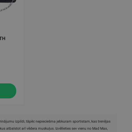
ITH
ngrinājumu izpildi, tāpēc nepieciešma jebkuram sportistam, kas trenējas
us atbalstot arī vēdera muskuļus. Izvēlieties sev vienu no Mad Max,