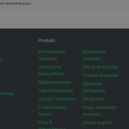
ai cita brenda jostu.
Produkti
Profesionālie
Basketbola
trenažieri
inventārs
mi
Aprīkojums
Aktīvā darba vide
pašvaldībām
Fitnesa aksesuāri
Mājas trenažieri
Ģērbtuvju
Lietotie trenažieri
aprīkojums
olitika
CrossFit inventārs
Brīvie svari
Funkcionālais
Grupu nodarbību
treniņš
inventārs
Fizio &
Grīdas segumi