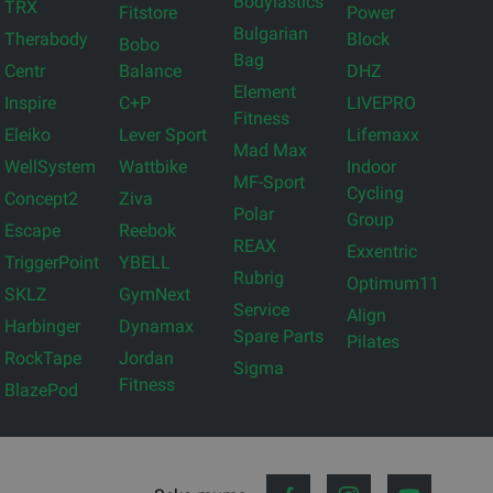
Bodylastics
TRX
Fitstore
Power
Bulgarian
Therabody
Block
Bobo
Bag
Centr
Balance
DHZ
Element
Inspire
C+P
LIVEPRO
Fitness
Eleiko
Lever Sport
Lifemaxx
Mad Max
WellSystem
Wattbike
Indoor
MF-Sport
Cycling
Concept2
Ziva
Polar
Group
Escape
Reebok
REAX
Exxentric
TriggerPoint
YBELL
Rubrig
Optimum11
SKLZ
GymNext
Service
Align
Harbinger
Dynamax
Spare Parts
Pilates
RockTape
Jordan
Sigma
Fitness
BlazePod