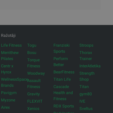
Ražotāji
Life Fitness
Togu
Franziski
Stroops
Sports
Merrithew
Bosu
Thorax
Pilates
Perform
Trainer
Torque
Better
Centr x
Fitness
InterAtletika
Hyrox
BearFitness
Woodway
Strength
WellnessSpace
Titan Life
Shop
Assault
Brands
Fitness
Cascade
Titan
Pavigym
Health and
Gravity
gym80
Fitness
Myzone
FLEXVIT
IVE
RDX Sports
Airex
Xenios
Sveltus