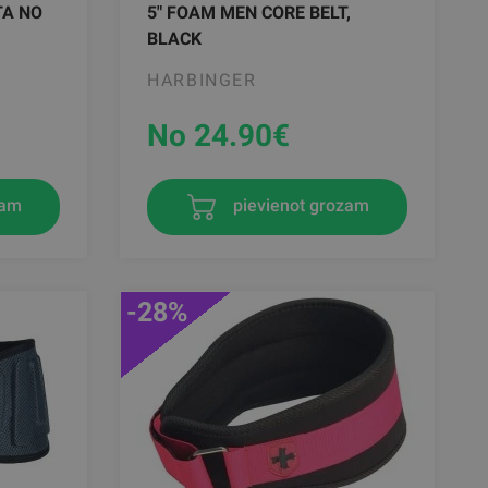
TA NO
5" FOAM MEN CORE BELT,
BLACK
HARBINGER
No 24.90
€
zam
pievienot grozam
-28%