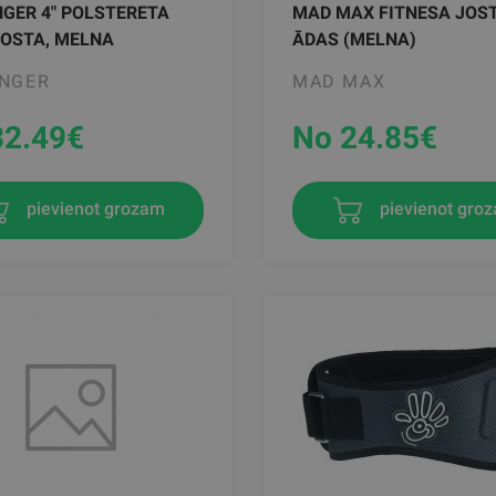
GER 4" POLSTERETA
MAD MAX FITNESA JOS
JOSTA, MELNA
ĀDAS (MELNA)
INGER
MAD MAX
32.49
€
No 24.85
€
pievienot grozam
pievienot gro