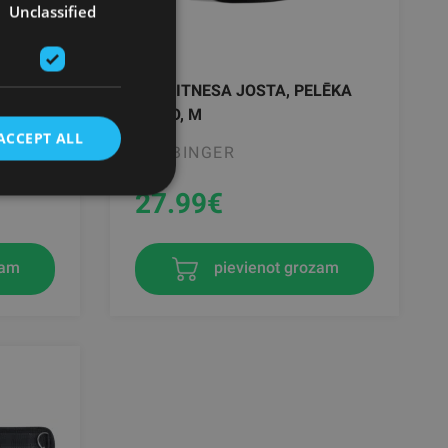
Unclassified
SEX,
4.5" FITNESA JOSTA, PELĒKA
CAMO, M
ACCEPT ALL
HARBINGER
27.99
€
zam
pievienot grozam