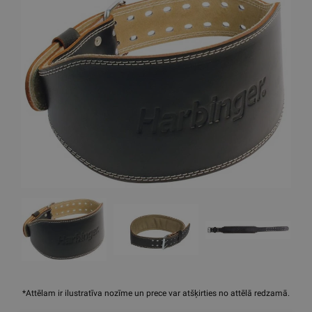
*Attēlam ir ilustratīva nozīme un prece var atšķirties no attēlā redzamā.