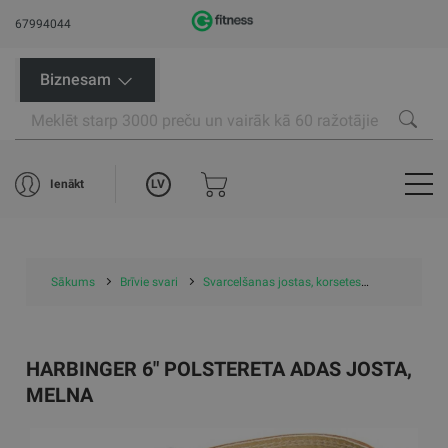
67994044
Biznesam
LV
Ienākt
Sākums
Brīvie svari
Svarcelšanas jostas, korsetes
Harbinger 6
HARBINGER 6" POLSTERETA ADAS JOSTA,
MELNA