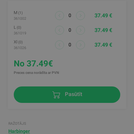
M
(1)
37.49 €
361002
L
(0)
37.49 €
361019
Xl
(0)
37.49 €
361026
No 37.49€
Preces cena norādīta ar PVN
Pasūtīt
RAŽOTĀJS
Harbinger