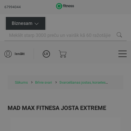
67994044
Biznesam
LV
Ienākt
Sākums
Brīvie svari
Svarcelšanas jostas, korsetes
Mad Max Fi
MAD MAX FITNESA JOSTA EXTREME