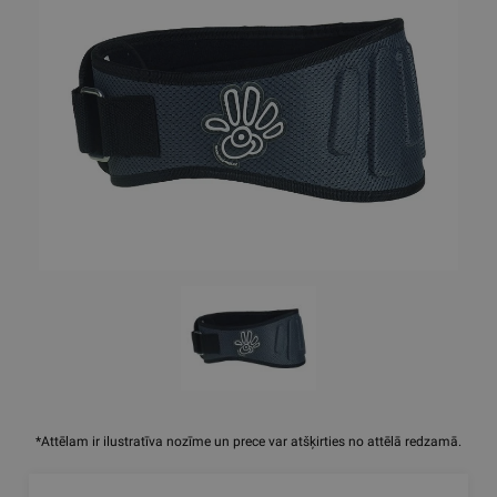
*Attēlam ir ilustratīva nozīme un prece var atšķirties no attēlā redzamā.