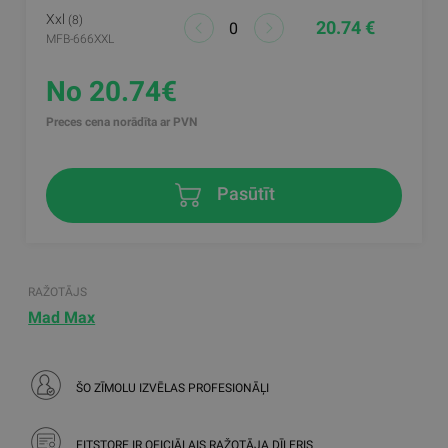
Xxl
(8)
20.74 €
MFB-666XXL
No 20.74€
Preces cena norādīta ar PVN
Pasūtīt
RAŽOTĀJS
Mad Max
ŠO ZĪMOLU IZVĒLAS PROFESIONĀĻI
FITSTORE IR OFICIĀLAIS RAŽOTĀJA DĪLERIS