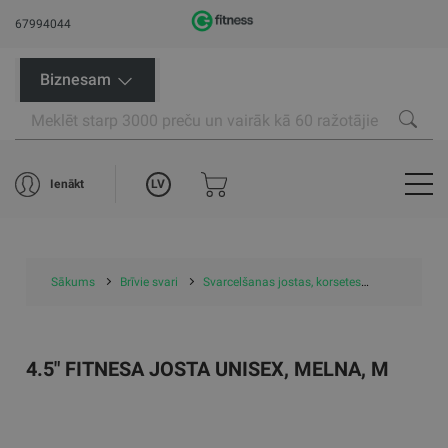
67994044
Biznesam
LV
Ienākt
Sākums
Brīvie svari
Svarcelšanas jostas, korsetes
4.5" Fitnes
4.5" FITNESA JOSTA UNISEX, MELNA, M