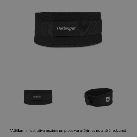
*Attēlam ir ilustratīva nozīme un prece var atšķirties no attēlā redzamā.