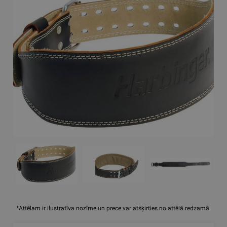
*Attēlam ir ilustratīva nozīme un prece var atšķirties no attēlā redzamā.