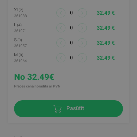
Xl
(2)
32.49 €
361088
L
(4)
32.49 €
361071
S
(0)
32.49 €
361057
M
(0)
32.49 €
361064
No 32.49€
Preces cena norādīta ar PVN
Pasūtīt