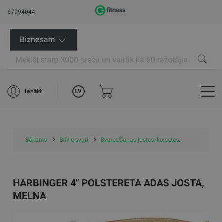
67994044
Biznesam
LV
Ienākt
Sākums
Brīvie svari
Svarcelšanas jostas, korsetes
Harbinger 4
HARBINGER 4" POLSTERETA ADAS JOSTA,
MELNA