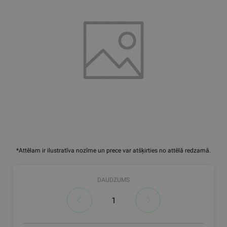
*Attēlam ir ilustratīva nozīme un prece var atšķirties no attēlā redzamā.
DAUDZUMS