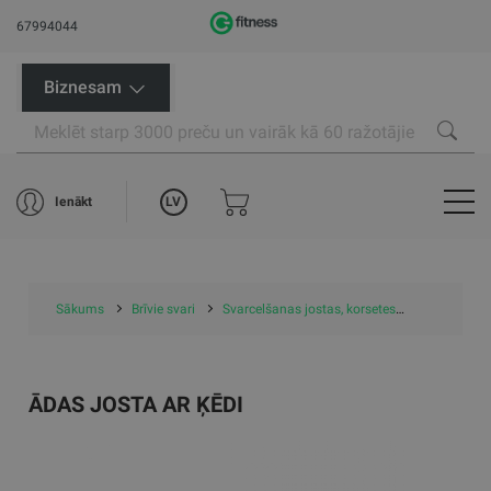
67994044
Biznesam
LV
Ienākt
Sākums
Brīvie svari
Svarcelšanas jostas, korsetes
Ādas josta 
ĀDAS JOSTA AR ĶĒDI