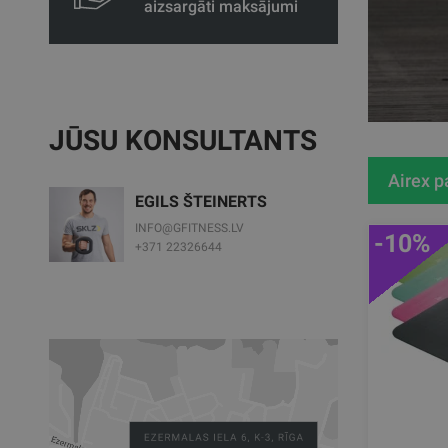
aizsargāti maksājumi
JŪSU KONSULTANTS
Airex p
EGILS ŠTEINERTS
INFO@GFITNESS.LV
-10%
+371 22326644