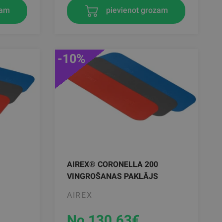
zam
pievienot grozam
-10%
AIREX® CORONELLA 200
VINGROŠANAS PAKLĀJS
AIREX
No 130.63
€