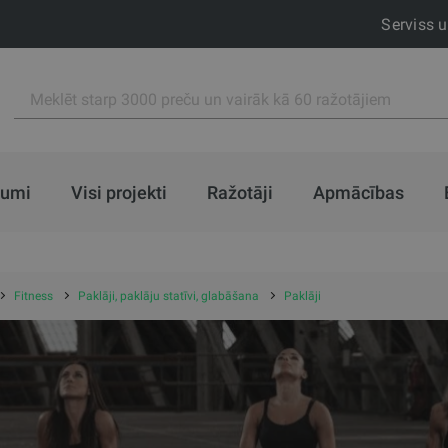
Serviss 
jumi
Visi projekti
Ražotāji
Apmācības
Fitness
Paklāji, paklāju statīvi, glabāšana
Paklāji