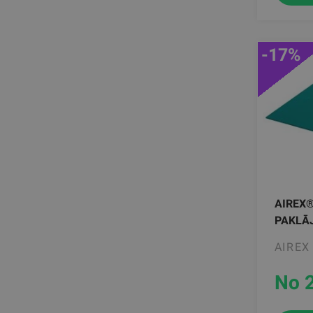
-17%
AIREX
PAKLĀ
AIREX
No 