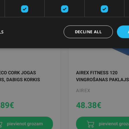
LS
DECLINE ALL
ECO CORK JOGAS
AIREX FITNESS 120
S, DABIGS KORKIS
VINGROŠANAS PAKLAJS,
AIREX
.89
€
48.38
€
pievienot grozam
pievienot gro