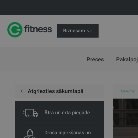
Biznesam
Preces
Pakalpo
Atgriezties sākumlapā
Sākums
Ātra un ērta piegāde
Droša iepirkšanās un