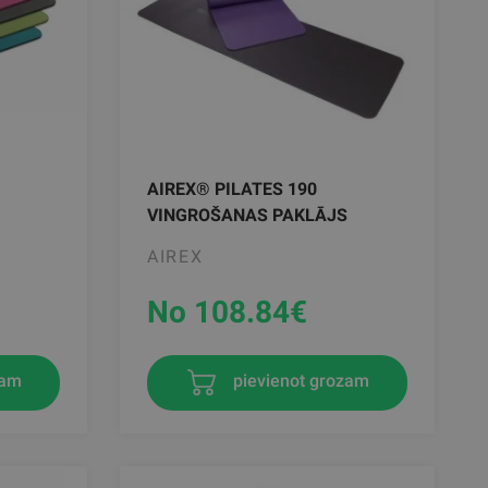
AIREX® PILATES 190
VINGROŠANAS PAKLĀJS
AIREX
No 108.84
€
zam
pievienot grozam