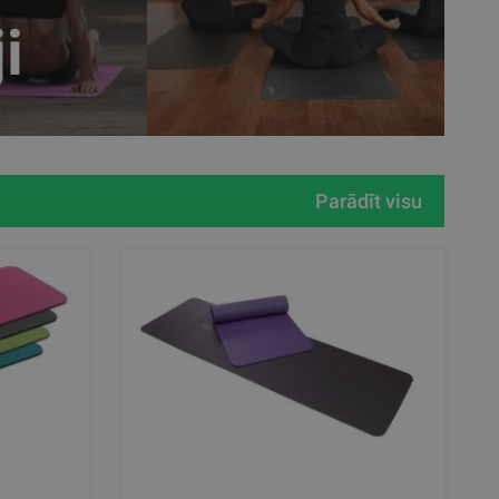
i
Parādīt visu