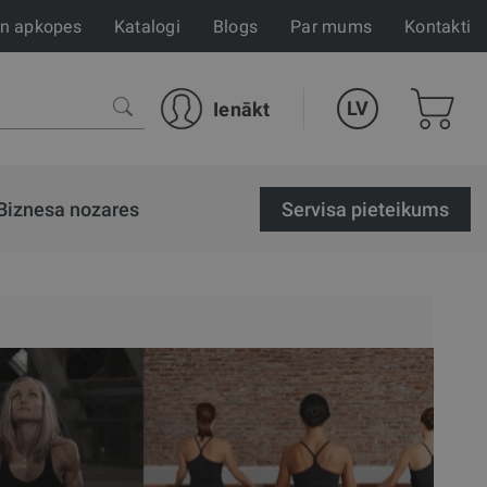
un apkopes
Katalogi
Blogs
Par mums
Kontakti
LV
Ienākt
Biznesa nozares
Servisa pieteikums