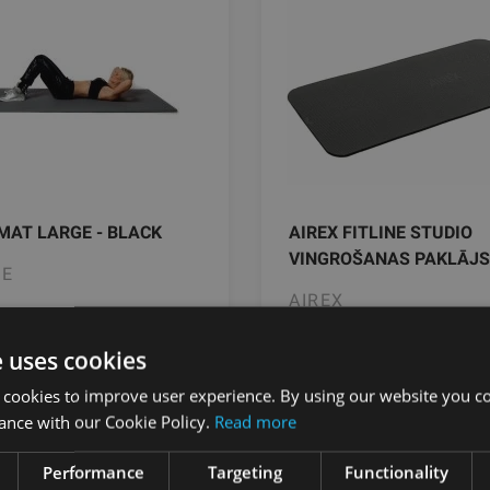
MAT LARGE - BLACK
AIREX FITLINE STUDIO
VINGROŠANAS PAKLĀJS
PE
AIREX
.80
€
72.54
€
e uses cookies
 cookies to improve user experience. By using our website you co
ance with our Cookie Policy.
Read more
pievienot grozam
pievienot gro
Performance
Targeting
Functionality