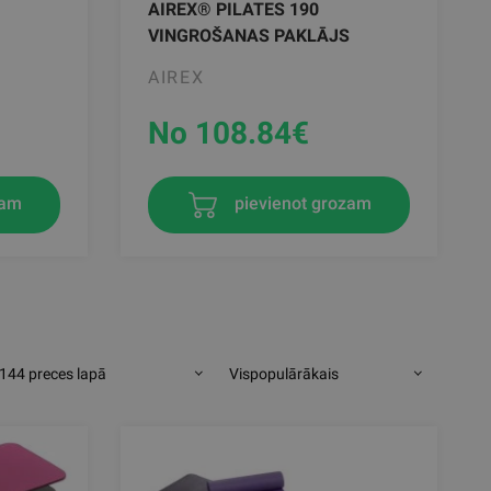
AIREX® PILATES 190
VINGROŠANAS PAKLĀJS
AIREX
No 108.84
€
zam
pievienot grozam
144 preces lapā
Vispopulārākais