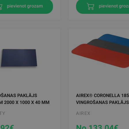
pievienot grozam
pievienot gro
OŠANAS PAKLĀJS
AIREX® CORONELLA 185
 2000 X 1000 X 40 MM
VINGROŠANAS PAKLĀJS
TY
AIREX
.92
€
No 133.04
€