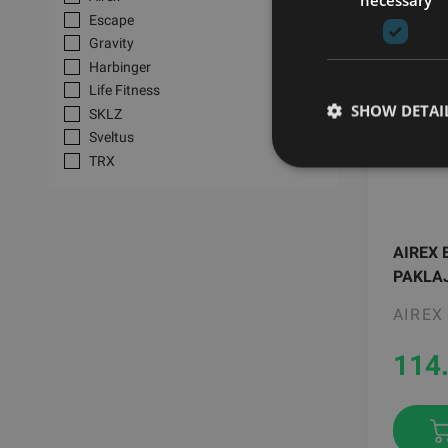
Escape
Gravity
Harbinger
Life Fitness
SHOW DETAI
SKLZ
Sveltus
TRX
AIREX 
PAKLAJ
AIREX
114