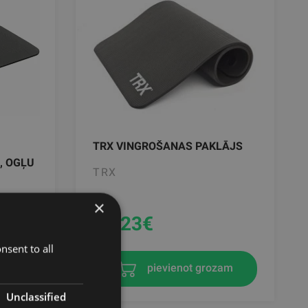
TRX VINGROŠANAS PAKLĀJS
, OGĻU
TRX
×
26.23
€
nsent to all
zam
pievienot grozam
Unclassified