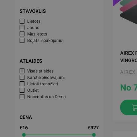
STĀVOKLIS
Lietots
Jauns
Mazlietots
Bojāts iepakojums
AIREX 
VINGR
ATLAIDES
Visas atlaides
AIREX
Karstie piedāvājumi
Lietoti trenažieri
No 
Outlet
Nocenotas un Demo
CENA
€16
€327