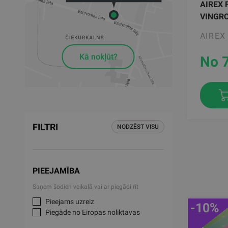
AIREX 
VINGR
AIREX
Kā nokļūt?
No 
FILTRI
NODZĒST VISU
PIEEJAMĪBA
Saņem šodien veikalā vai ar piegādi rīt
Pieejams uzreiz
-10%
Piegāde no Eiropas noliktavas