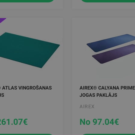
® ATLAS VINGROŠANAS
AIREX® CALYANA PRIME
JS
JOGAS PAKLĀJS
AIREX
261.07
€
No 97.04
€