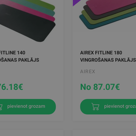
FITLINE 140
AIREX FITLINE 180
OŠANAS PAKLĀJS
VINGROŠANAS PAKLĀJS
AIREX
76.18
€
No 87.07
€
pievienot grozam
pievienot gro