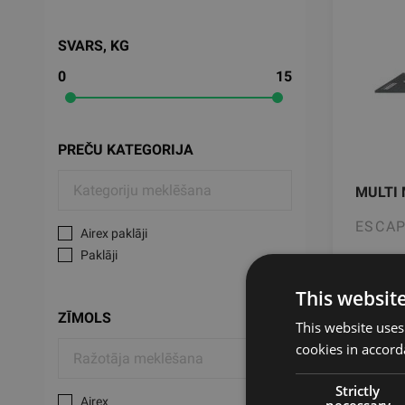
SVARS, KG
0
15
PREČU KATEGORIJA
MULTI 
ESCA
Airex paklāji
Paklāji
305
This websit
ZĪMOLS
This website uses
cookies in accord
Strictly
Airex
necessary