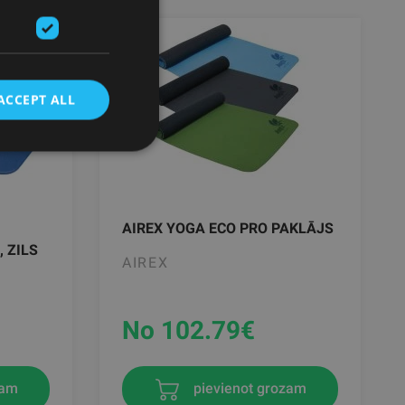
ACCEPT ALL
AIREX YOGA ECO PRO PAKLĀJS
 ZILS
AIREX
No 102.79
€
zam
pievienot grozam