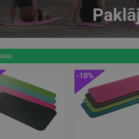
Paklāj
aklāji
-10%