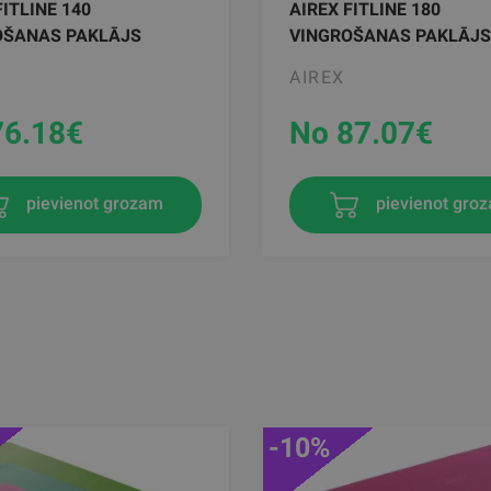
FITLINE 140
AIREX FITLINE 180
OŠANAS PAKLĀJS
VINGROŠANAS PAKLĀJS
AIREX
76.18
€
No 87.07
€
pievienot grozam
pievienot gro
-10%