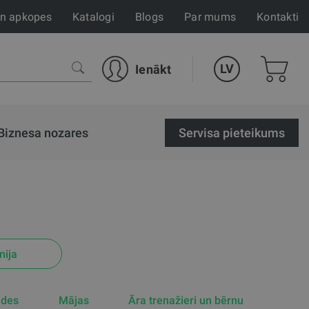
un apkopes
Katalogi
Blogs
Par mums
Kontakti
LV
Ienākt
Biznesa nozares
Servisa pieteikums
nija
ādes
Mājas
Āra trenažieri un bērnu