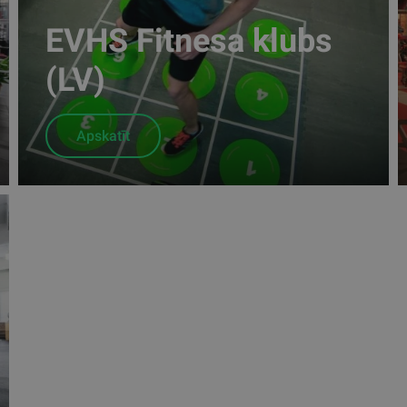
EVHS Fitnesa klubs
(LV)
Apskatīt