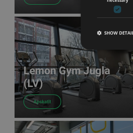
SHOW DETAI
Lemon Gym Jugla
(LV)
Apskatīt