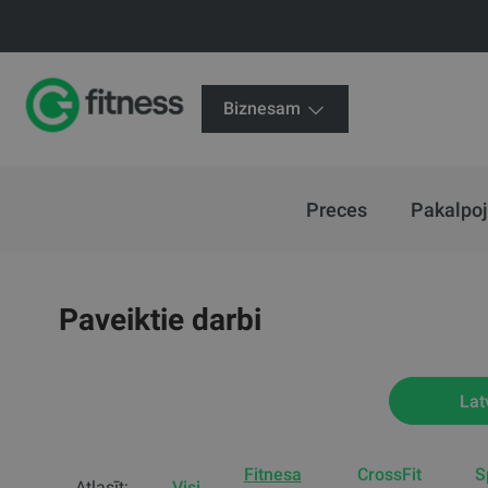
Biznesam
Preces
Pakalpo
Paveiktie darbi
Lat
Fitnesa
CrossFit
S
Atlasīt:
Visi