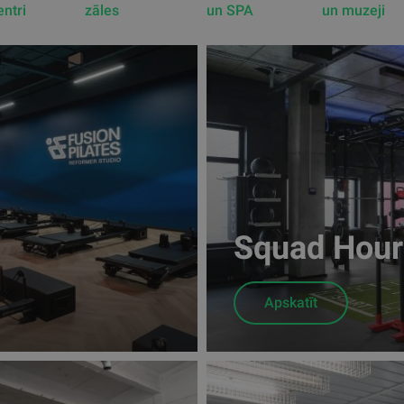
entri
zāles
un SPA
un muzeji
Squad Hour 
Apskatīt