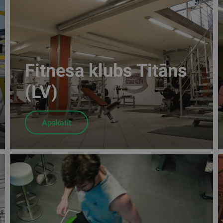
Fitnesa klubs Titāns
(LV)
Apskatīt