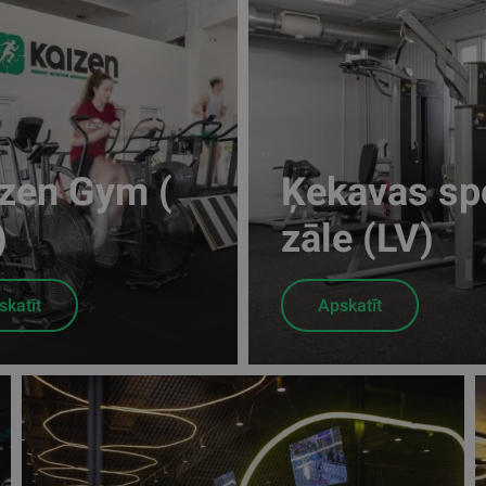
zen Gym (
Ķekavas spo
)
zāle (LV)
skatīt
Apskatīt