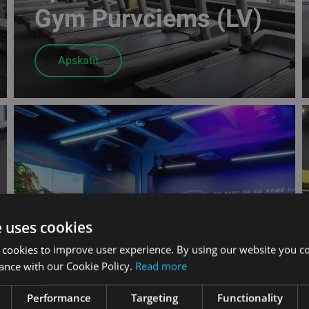
Gym Purvciems (LV)
Apskatīt
People Fitness Riga
e uses cookies
 cookies to improve user experience. By using our website you co
Center klubs (LV)
ance with our Cookie Policy.
Read more
Performance
Targeting
Functionality
Apskatīt