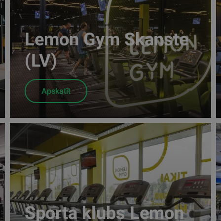
Lemon Gym Skanste
(LV)
Apskatīt
Sporta klubs Lemon