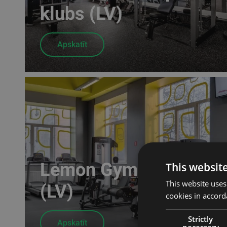
klubs (LV)
Apskatīt
Lemon Gym Teika
This websit
This website uses
(LV)
cookies in accord
Strictly
Apskatīt
necessary