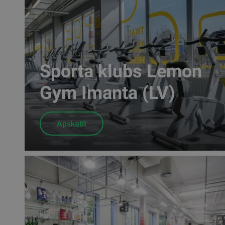
Sporta klubs Lemon
Gym Imanta (LV)
Apskatīt