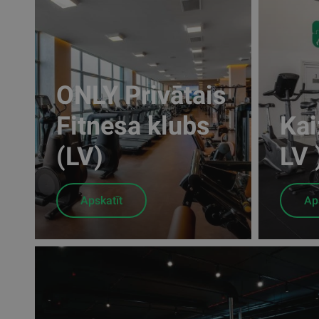
ONLY Privātais
Fitnesa klubs
Kai
(LV)
LV 
Apskatīt
Ap