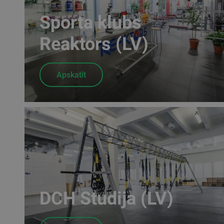
Sporta klubs
Reaktors (LV)
Apskatīt
DCH Studija (LV)