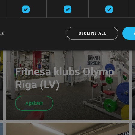
LS
DECLINE ALL
Fitnesa klubs Olymp
Rīga (LV)
Apskatīt