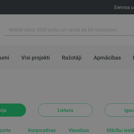
Serviss 
jumi
Visi projekti
Ražotāji
Apmācības
vija
Lietuva
Igau
porta
Korporatīvas
Viesnīcas
Mācību iest