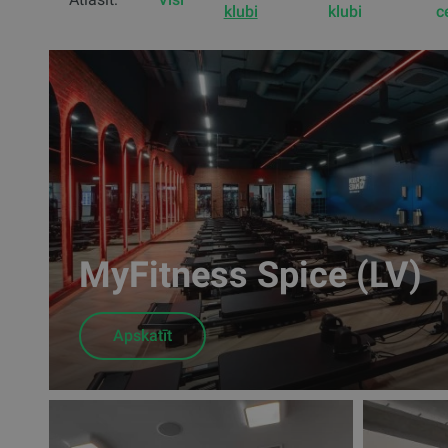
klubi
klubi
c
MyFitness Spice (LV)
Apskatīt