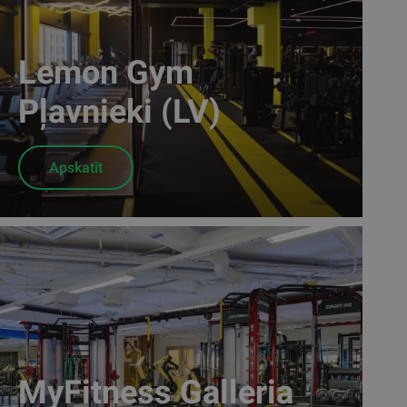
Lemon Gym
Pļavnieki (LV)
Apskatīt
MyFitness Galleria