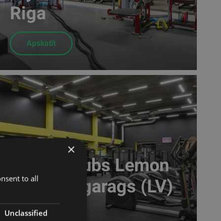
Riga
Apskatīt
×
Sporta klubs Lemon
nsent to all
Gym Ķengarags (LV)
Unclassified
Apskatīt