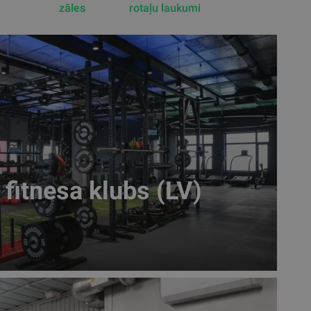
zāles
rotaļu laukumi
fitnesa klubs (LV)