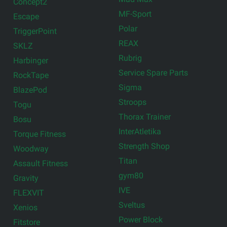
Concept2
MF-Sport
Escape
Polar
TriggerPoint
REAX
SKLZ
Rubrig
Harbinger
Service Spare Parts
RockTape
Sigma
BlazePod
Stroops
Togu
Thorax Trainer
Bosu
InterAtletika
Torque Fitness
Strength Shop
Woodway
Titan
Assault Fitness
gym80
Gravity
IVE
FLEXVIT
Sveltus
Xenios
Power Block
Fitstore