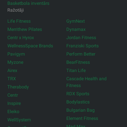
Basketbola inventārs
Ražotāji
Life Fitness
GymNext
Merrithew Pilates
Dynamax
Centr x Hyrox
Jordan Fitness
WellnessSpace Brands
Franziski Sports
Pavigym
Perform Better
Myzone
BearFitness
Airex
Titan Life
TRX
Cascade Health and
Fitness
Therabody
RDX Sports
Centr
Bodylastics
Inspire
Bulgarian Bag
Eleiko
Element Fitness
WellSystem
Mad Max