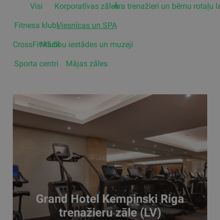
Visi
Korporatīvas zāles
Āra trenažieri un bērnu rotaļu 
Fitnesa klubi
Viesnīcas un SPA
CrossFit klubi
Mācību iestādes un muzeji
Sporta centri
Mājas zāles
Grand Hotel Kempinski Riga
trenažieru zāle (LV)