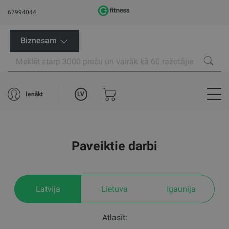
67994044
Biznesam
LV
Ienākt
Paveiktie darbi
Latvija
Lietuva
Igaunija
Atlasīt: