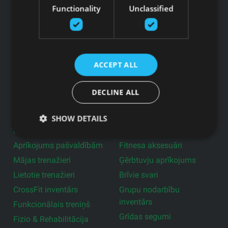
Functionality
Unclassified
Saites
Preces
Pakalpojumi
ACCEPT ALL
Ražotāji
Blogs
DECLINE ALL
Privātuma politika
Produkti
SHOW DETAILS
Profesionālie trenažieri
Aktīvā darba vide
Aprīkojums pašvaldībām
Fitnesa aksesuāri
Mājas trenažieri
Ģērbtuvju aprīkojums
Lietotie trenažieri
Brīvie svari
CrossFit inventārs
Grupu nodarbību
inventārs
Funkcionālais treniņš
Grīdas segumi
Fizio & Rehabilitācija