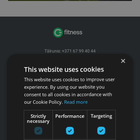
Tālrunis: +371 67 99 40 44
info@gfitness.lv
×
This website uses cookies
SIA G Kolizejs
Juridiskā adrese: Ezermalas iela 6 k-3, Rīga, LV-1006
This website uses cookies to improve user
Reģ.Nr. 44103017158 PVN Nr. LV44103017158
experience. By using our website you
A/S SEB Banka LV92UNLA0004007467819 , SWIFT: UNLALV2X
consent to all cookies in accordance with
our Cookie Policy.
Read more
GFITNESS JAUNUMI TAVĀ E-PASTĀ
Strictly
Performance
Targeting
necessary
Pieteikties jaunumiem