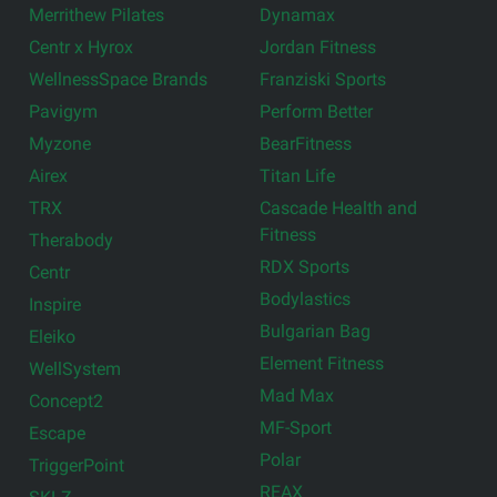
Merrithew Pilates
Dynamax
Centr x Hyrox
Jordan Fitness
WellnessSpace Brands
Franziski Sports
Pavigym
Perform Better
Myzone
BearFitness
Airex
Titan Life
TRX
Cascade Health and
Fitness
Therabody
RDX Sports
Centr
Bodylastics
Inspire
Bulgarian Bag
Eleiko
Element Fitness
WellSystem
Mad Max
Concept2
MF-Sport
Escape
Polar
TriggerPoint
REAX