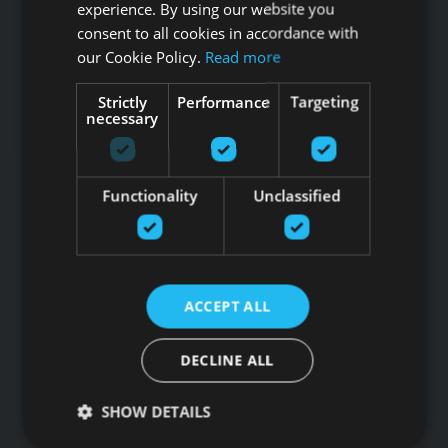
experience. By using our website you
consent to all cookies in accordance with
our Cookie Policy.
Read more
Tālrunis: +371 67 99 40 44
info@gfitness.lv
Strictly
Performance
Targeting
necessary
SIA G Kolizejs
Juridiskā adrese: Ezermalas iela 6 k-3, Rīga, LV-1006
Reģ.Nr. 44103017158 PVN Nr. LV44103017158
Functionality
Unclassified
A/S SEB Banka LV92UNLA0004007467819 , SWIFT: UNLALV2X
GFITNESS JAUNUMI TAVĀ E-PASTĀ
ACCEPT ALL
Pieteikties jaunumiem
DECLINE ALL
Saites
SHOW DETAILS
Preces