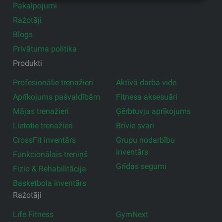
Pakalpojumi
Ražotāji
Blogs
Privātuma politika
Produkti
Profesionālie trenažieri
Aktīvā darba vide
Aprīkojums pašvaldībām
Fitnesa aksesuāri
Mājas trenažieri
Ģērbtuvju aprīkojums
Lietotie trenažieri
Brīvie svari
CrossFit inventārs
Grupu nodarbību
inventārs
Funkcionālais treniņš
Grīdas segumi
Fizio & Rehabilitācija
Basketbola inventārs
Ražotāji
Life Fitness
GymNext