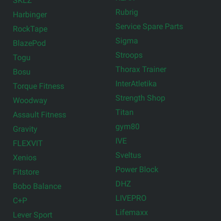
SKLZ
Rubrig
Harbinger
Service Spare Parts
RockTape
Sigma
BlazePod
Stroops
Togu
Thorax Trainer
Bosu
InterAtletika
Torque Fitness
Strength Shop
Woodway
Titan
Assault Fitness
gym80
Gravity
IVE
FLEXVIT
Sveltus
Xenios
Power Block
Fitstore
DHZ
Bobo Balance
LIVEPRO
C+P
Lifemaxx
Lever Sport