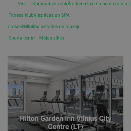
Visi
Korporatīvas zāles
Āra trenažieri un bērnu rotaļu 
Fitnesa klubi
Viesnīcas un SPA
CrossFit klubi
Mācību iestādes un muzeji
Sporta centri
Mājas zāles
Hilton Garden Inn Vilnius City
Centre (LT)