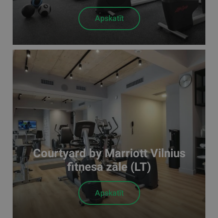
Apskatīt
Courtyard by Marriott Vilnius
fitnesa zāle (LT)
Apskatīt