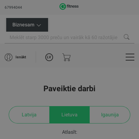
67994044
Biznesam
LV
Ienākt
Paveiktie darbi
Latvija
Lietuva
Igaunija
Atlasīt: