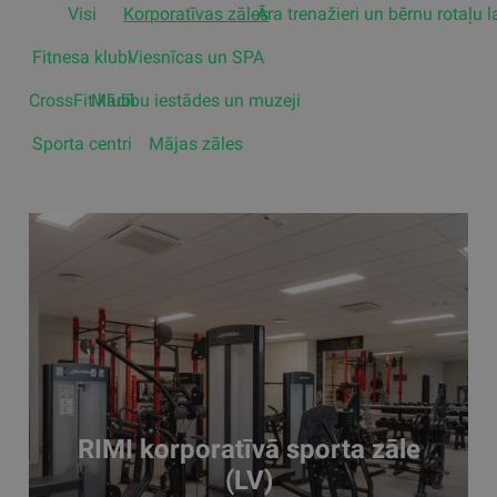
Visi
Korporatīvas zāles
Āra trenažieri un bērnu rotaļu 
Fitnesa klubi
Viesnīcas un SPA
CrossFit klubi
Mācību iestādes un muzeji
Sporta centri
Mājas zāles
RIMI korporatīvā sporta zāle
(LV)