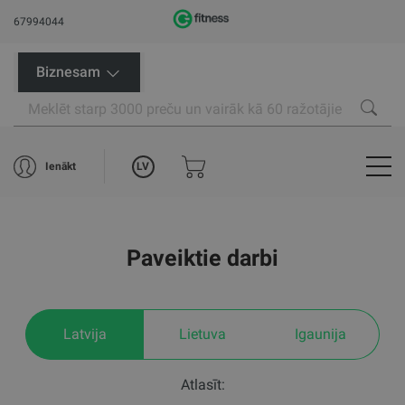
67994044
Biznesam
LV
Ienākt
Paveiktie darbi
Latvija
Lietuva
Igaunija
Atlasīt: