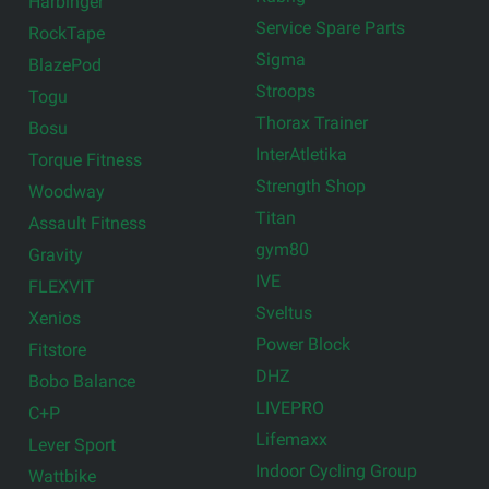
Harbinger
Service Spare Parts
RockTape
Sigma
BlazePod
Stroops
Togu
Thorax Trainer
Bosu
InterAtletika
Torque Fitness
Strength Shop
Woodway
Titan
Assault Fitness
gym80
Gravity
IVE
FLEXVIT
Sveltus
Xenios
Power Block
Fitstore
DHZ
Bobo Balance
LIVEPRO
C+P
Lifemaxx
Lever Sport
Indoor Cycling Group
Wattbike