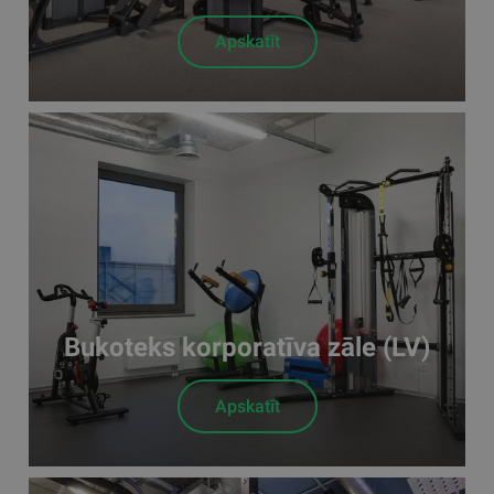
Apskatīt
Bukoteks korporatīva zāle (LV)
Apskatīt