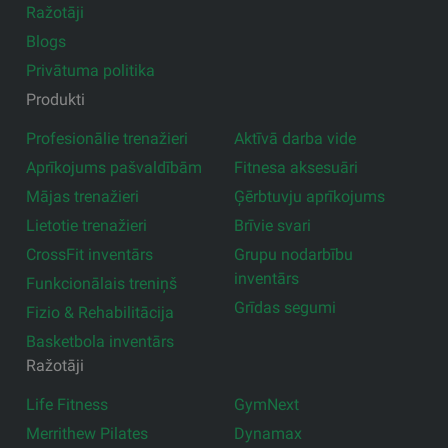
Ražotāji
Blogs
Privātuma politika
Produkti
Profesionālie trenažieri
Aktīvā darba vide
Aprīkojums pašvaldībām
Fitnesa aksesuāri
Mājas trenažieri
Ģērbtuvju aprīkojums
Lietotie trenažieri
Brīvie svari
CrossFit inventārs
Grupu nodarbību
inventārs
Funkcionālais treniņš
Grīdas segumi
Fizio & Rehabilitācija
Basketbola inventārs
Ražotāji
Life Fitness
GymNext
Merrithew Pilates
Dynamax