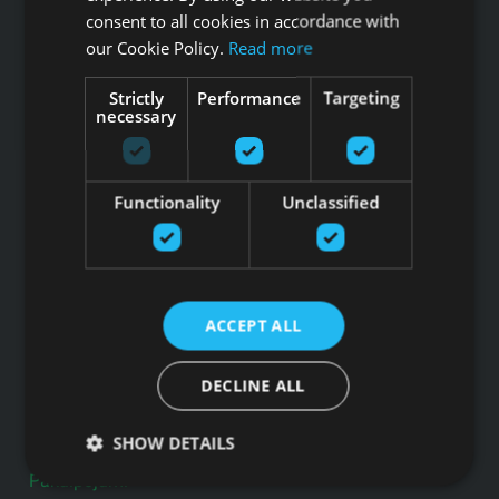
consent to all cookies in accordance with
our Cookie Policy.
Read more
Tālrunis: +371 67 99 40 44
info@gfitness.lv
Strictly
Performance
Targeting
necessary
SIA G Kolizejs
Juridiskā adrese: Ezermalas iela 6 k-3, Rīga, LV-1006
Reģ.Nr. 44103017158 PVN Nr. LV44103017158
A/S SEB Banka LV92UNLA0004007467819 , SWIFT: UNLALV2X
Functionality
Unclassified
GFITNESS JAUNUMI TAVĀ E-PASTĀ
ACCEPT ALL
Pieteikties jaunumiem
DECLINE ALL
Saites
SHOW DETAILS
Preces
Pakalpojumi