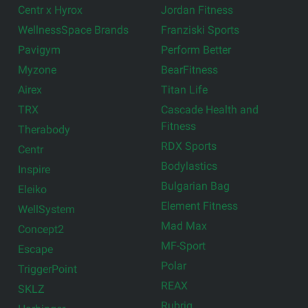
Centr x Hyrox
Jordan Fitness
WellnessSpace Brands
Franziski Sports
Pavigym
Perform Better
Myzone
BearFitness
Airex
Titan Life
TRX
Cascade Health and
Fitness
Therabody
RDX Sports
Centr
Bodylastics
Inspire
Bulgarian Bag
Eleiko
Element Fitness
WellSystem
Mad Max
Concept2
MF-Sport
Escape
Polar
TriggerPoint
REAX
SKLZ
Rubrig