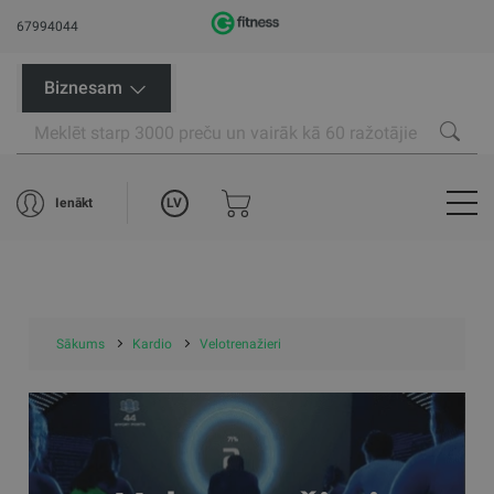
67994044
Biznesam
LV
Ienākt
Sākums
Kardio
Velotrenažieri