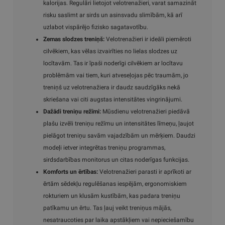
kalorijas. Regulāri lietojot velotrenažieri, varat samazināt
risku saslimt ar sirds un asinsvadu slimībām, kā arī
uzlabot vispārējo fizisko sagatavotību.
Zemas slodzes treniņš:
Velotrenažieri ir ideāli piemēroti
cilvēkiem, kas vēlas izvairīties no lielas slodzes uz
locītavām. Tas ir īpaši noderīgi cilvēkiem ar locītavu
problēmām vai tiem, kuri atveseļojas pēc traumām, jo
treniņš uz velotrenažiera ir daudz saudzīgāks nekā
skriešana vai citi augstas intensitātes vingrinājumi.
Dažādi treniņu režīmi:
Mūsdienu velotrenažieri piedāvā
plašu izvēli treniņu režīmu un intensitātes līmeņu, ļaujot
pielāgot treniņu savām vajadzībām un mērķiem. Daudzi
modeļi ietver integrētas treniņu programmas,
sirdsdarbības monitorus un citas noderīgas funkcijas.
Komforts un ērtības:
Velotrenažieri parasti ir aprīkoti ar
ērtām sēdekļu regulēšanas iespējām, ergonomiskiem
rokturiem un klusām kustībām, kas padara treniņu
patīkamu un ērtu. Tas ļauj veikt treniņus mājās,
nesatraucoties par laika apstākļiem vai nepieciešamību