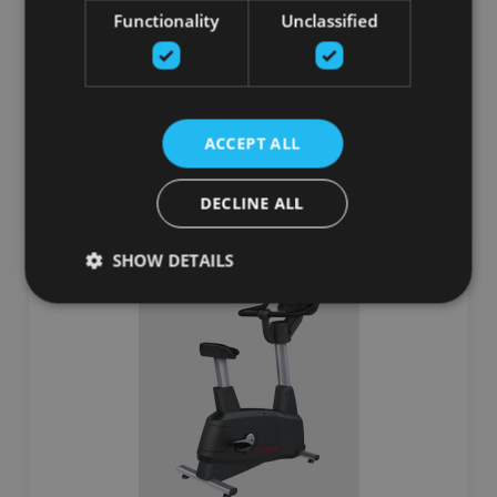
ASSAULT PRO BIKE VELOTRENAŽIERIS
Functionality
Unclassified
ASSAULT FITNESS
1449.75
€
ACCEPT ALL
Pasūtīt
DECLINE ALL
SHOW DETAILS