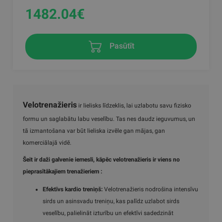
1482.04
€
Pasūtīt
Velotrenažieris
ir lielisks līdzeklis, lai uzlabotu savu fizisko
formu un saglabātu labu veselību. Tas nes daudz ieguvumus, un
tā izmantošana var būt lieliska izvēle gan mājas, gan
komerciālajā vidē.
Šeit ir daži galvenie iemesli, kāpēc velotrenažieris ir viens no
pieprasītākajiem trenažieriem :
Efektīvs kardio treniņš:
Velotrenažieris nodrošina intensīvu
sirds un asinsvadu treniņu, kas palīdz uzlabot sirds
veselību, palielināt izturību un efektīvi sadedzināt