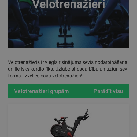
Velotrenažieri
Velotrenažieris ir viegls risinājums sevis nodarbināšanai
un lielisks kardio rīks. Uzlabo sirdsdarbību un uzturi sevi
formā. Izvēlies savu velotrenažieri!
Velotrenažieri grupām
Parādīt visu