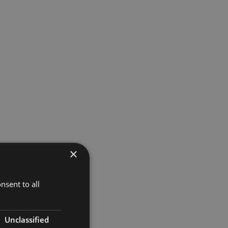
×
nsent to all
Unclassified