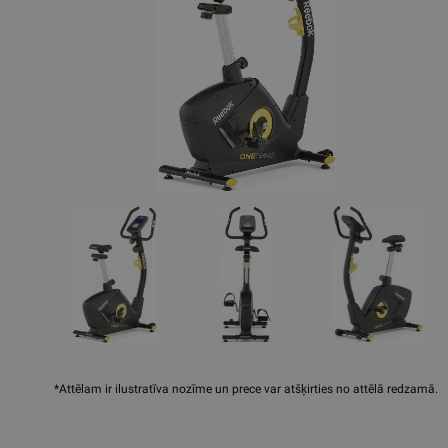
*Attēlam ir ilustratīva nozīme un prece var atšķirties no attēlā redzamā.