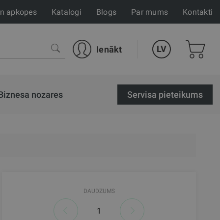
un apkopes
Katalogi
Blogs
Par mums
Kontakti
LV
Ienākt
Biznesa nozares
Servisa pieteikums
DAUDZUMS