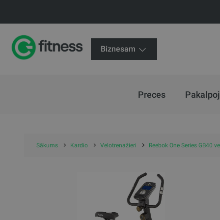
Biznesam
Preces
Pakalpo
Sākums
Kardio
Velotrenažieri
Reebok One Series GB40 vel