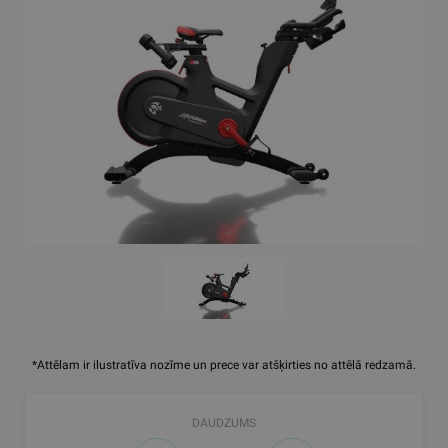
*Attēlam ir ilustratīva nozīme un prece var atšķirties no attēlā redzamā.
DAUDZUMS