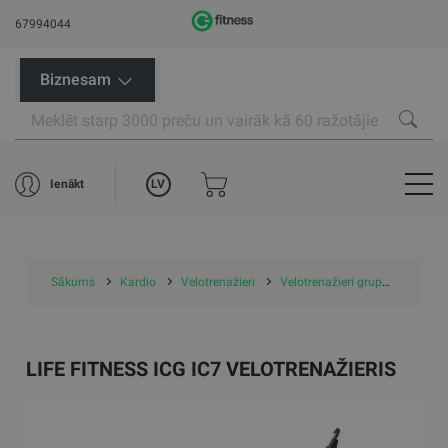
67994044
Biznesam
LV
Ienākt
Sākums
Kardio
Velotrenažieri
Velotrenažieri grupām
Life
LIFE FITNESS ICG IC7 VELOTRENAŽIERIS