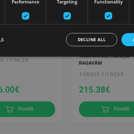
Performance
Targeting
Functionality
LS
DECLINE ALL
M4 TRENIŅU RAGAVAS
ROTĒJOŠS STIPRINĀJU
TANK M4/MX TRENIŅU
E FITNESS
RAGAVĀM
TORQUE FITNESS
6.00
€
215.38
€
Pasūtīt
Pasūtīt