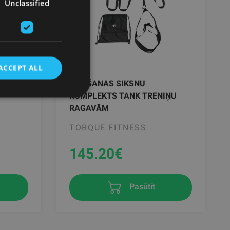
Unclassified
ACCEPT ALL
MS
VLIKŠANAS SIKSNU
KOMPLEKTS TANK TRENIŅU
RAGAVĀM
TORQUE FITNESS
145.20
€
Pasūtīt