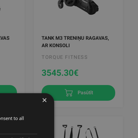
AVAS
TANK M3 TRENIŅU RAGAVAS,
AR KONSOLI
TORQUE FITNESS
3545.30
€
Pasūtīt
×
nsent to all