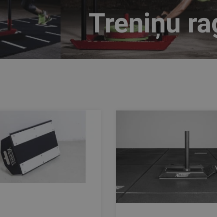
Treniņu r