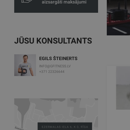
aizsargāti maksājumi
JŪSU KONSULTANTS
EGILS ŠTEINERTS
INFO@GFITNESS.LV
+371 22326644