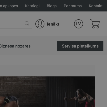
un apkopes
Katalogi
Blogs
Par mums
Kontakti
LV
Ienākt
Biznesa nozares
Servisa pieteikums