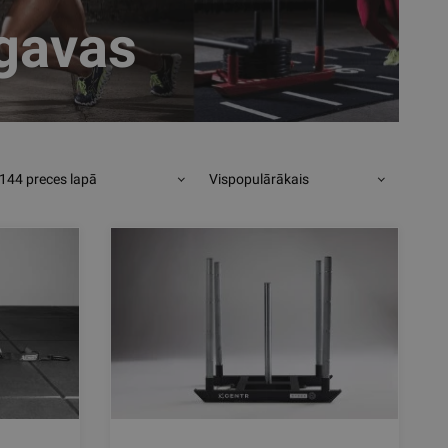
agavas
144 preces lapā
Vispopulārākais