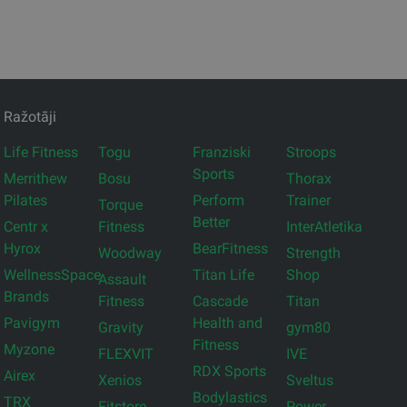
Ražotāji
Life Fitness
Togu
Franziski
Stroops
Sports
Merrithew
Bosu
Thorax
Pilates
Perform
Trainer
Torque
Better
Centr x
Fitness
InterAtletika
Hyrox
BearFitness
Woodway
Strength
WellnessSpace
Titan Life
Shop
Assault
Brands
Fitness
Cascade
Titan
Pavigym
Health and
Gravity
gym80
Fitness
Myzone
FLEXVIT
IVE
RDX Sports
Airex
Xenios
Sveltus
Bodylastics
TRX
Fitstore
Power