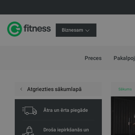
Biznesam
Preces
Pakalpo
Atgriezties sākumlapā
Sākums
Ātra un ērta piegāde
Droša iepirkšanās un