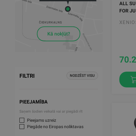
ALL SU
FOR JU
XENIO
Kā nokļūt?
70.
FILTRI
NODZĒST VISU
PIEEJAMĪBA
Saņem šodien veikalā vai ar piegādi rīt
Pieejams uzreiz
Piegāde no Eiropas noliktavas