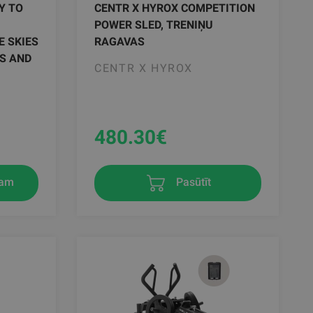
Y TO
CENTR X HYROX COMPETITION
POWER SLED, TRENIŅU
 SKIES
RAGAVAS
S AND
CENTR X HYROX
480.30
€
zam
Pasūtīt