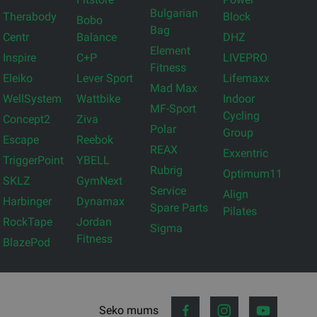
Bulgarian
Therabody
Block
Bobo
Bag
Centr
Balance
DHZ
Element
Inspire
C+P
LIVEPRO
Fitness
Eleiko
Lever Sport
Lifemaxx
Mad Max
WellSystem
Wattbike
Indoor
MF-Sport
Cycling
Concept2
Ziva
Polar
Group
Escape
Reebok
REAX
Exxentric
TriggerPoint
YBELL
Rubrig
Optimum11
SKLZ
GymNext
Service
Align
Harbinger
Dynamax
Spare Parts
Pilates
RockTape
Jordan
Sigma
Fitness
BlazePod
Seko mums