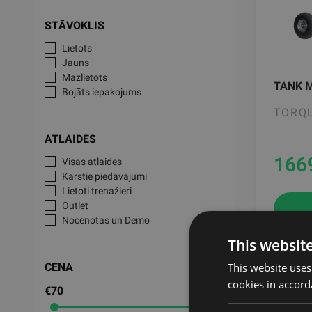
STĀVOKLIS
Lietots
Jauns
Mazlietots
TANK 
Bojāts iepakojums
TORQU
ATLAIDES
166
Visas atlaides
Karstie piedāvājumi
Lietoti trenažieri
Outlet
Nocenotas un Demo
This websit
This website uses
CENA
cookies in accord
€70
€3,545