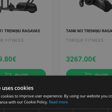
M1 TRENIŅU RAGAVAS
TANK M3 TRENIŅU RAG
E FITNESS
TORQUE FITNESS
9.80
€
3267.00
€
Pasūtīt
Pasūtīt
e uses cookies
 cookies to improve user experience. By using our website you co
ance with our Cookie Policy.
Read more