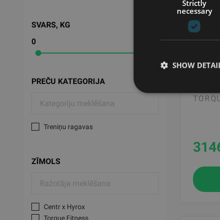
Strictly
necessary
SVARS, KG
0
95
SHOW DETAI
TANK 
PREČU KATEGORIJA
TORQU
Treniņu ragavas
314
ZĪMOLS
Centr x Hyrox
Torque Fitness