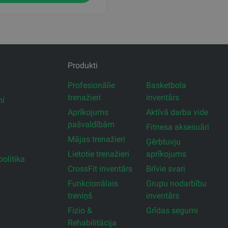
Produkti
Profesionālie
Basketbola
trenažieri
inventārs
mi
Aprīkojums
Aktīvā darba vide
pašvaldībām
Fitnesa aksesuāri
Mājas trenažieri
Ģērbtuvju
Lietotie trenažieri
aprīkojums
olitika
CrossFit inventārs
Brīvie svari
Funkcionālais
Grupu nodarbību
treniņš
inventārs
Fizio &
Grīdas segumi
Rehabilitācija