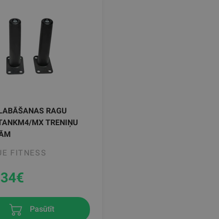
GLABĀŠANAS RAGU
 TANKM4/MX TRENIŅU
ĀM
E FITNESS
.34
€
Pasūtīt