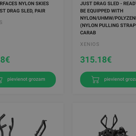
RFACES NYLON SKIES
JUST DRAG SLED - READ
ST DRAG SLED, PAIR
BE EQUIPPED WITH
NYLON/UHMW/POLYZENE
S
(NYLON PULLING STRAP
CARAB
XENIOS
28
€
315.18
€
pievienot grozam
pievienot gro