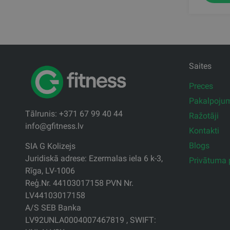
Saites
Preces
Pakalpoju
Tālrunis: +371 67 99 40 44
Ražotāji
info@gfitness.lv
Kontakti
Blogs
SIA G Kolizejs
Juridiskā adrese: Ezermalas iela 6 k-3,
Privātuma p
Rīga, LV-1006
Reģ.Nr. 44103017158 PVN Nr.
LV44103017158
A/S SEB Banka
LV92UNLA0004007467819 , SWIFT: