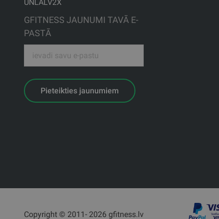
UNLALV2X
GFITNESS JAUNUMI TAVĀ E-
PASTĀ
Pieteikties jaunumiem
Copyright © 2011- 2026 gfitness.lv