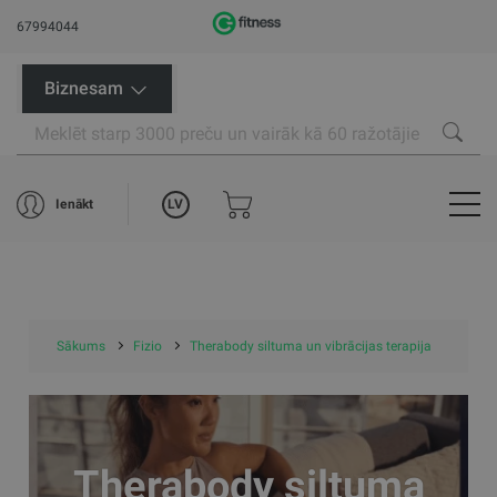
67994044
Biznesam
LV
Ienākt
Sākums
Fizio
Therabody siltuma un vibrācijas terapija
Therabody siltuma