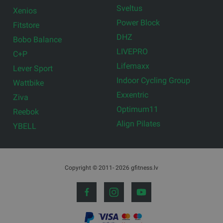
Sveltus
Xenios
Power Block
Fitstore
DHZ
Bobo Balance
LIVEPRO
C+P
Lifemaxx
Lever Sport
Indoor Cycling Group
Wattbike
Exxentric
Ziva
Optimum11
Reebok
Align Pilates
YBELL
Copyright © 2011- 2026 gfitness.lv