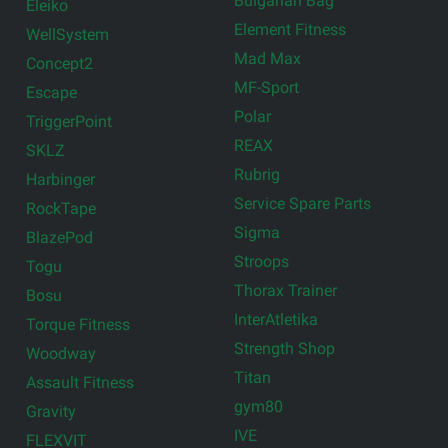
Bulgarian Bag
Eleiko
Element Fitness
WellSystem
Mad Max
Concept2
MF-Sport
Escape
Polar
TriggerPoint
REAX
SKLZ
Rubrig
Harbinger
Service Spare Parts
RockTape
Sigma
BlazePod
Stroops
Togu
Thorax Trainer
Bosu
InterAtletika
Torque Fitness
Strength Shop
Woodway
Titan
Assault Fitness
gym80
Gravity
IVE
FLEXVIT