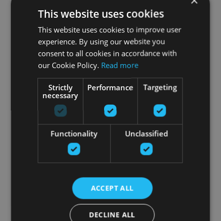
×
This website uses cookies
This website uses cookies to improve user
experience. By using our website you
consent to all cookies in accordance with
our Cookie Policy.
Read more
Strictly
Performance
Targeting
necessary
THERABODY RECOVERYTHERM KARSTĀ UN
AUKSTĀ VIBRĀCIJAS TERAPIJA CEĻGALIEM
THERABODY
Functionality
Unclassified
399.00
€
Pasūtīt
ACCEPT ALL
DECLINE ALL