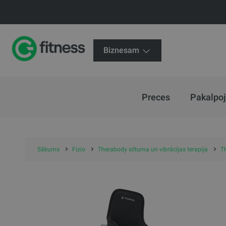
Biznesam
Preces
Pakalpo
Sākums
Fizio
Therabody siltuma un vibrācijas terapija
T