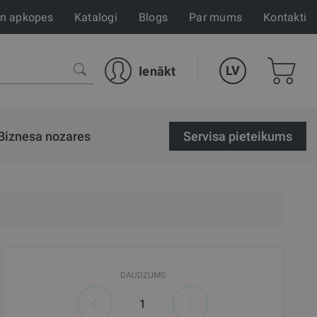
un apkopes
Katalogi
Blogs
Par mums
Kontakti
LV
Ienākt
Biznesa nozares
Servisa pieteikums
DAUDZUMS