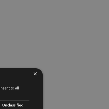
×
nsent to all
Unclassified