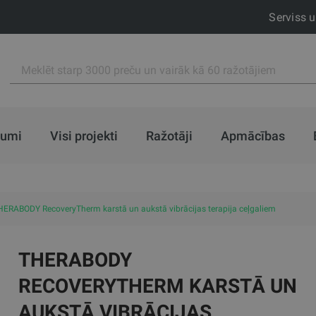
Serviss 
jumi
Visi projekti
Ražotāji
Apmācības
HERABODY RecoveryTherm karstā un aukstā vibrācijas terapija ceļgaliem
THERABODY
RECOVERYTHERM KARSTĀ UN
AUKSTĀ VIBRĀCIJAS