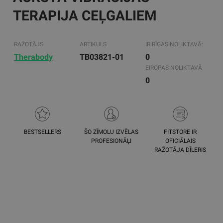
TERAPIJA CEĻGALIEM
RAŽOTĀJS
ARTIKULS
IR RĪGAS NOLIKTAVĀ:
Therabody
TB03821-01
0
EIROPAS NOLIKTAVĀ
0
BESTSELLERS
ŠO ZĪMOLU IZVĒLAS
FITSTORE IR
PROFESIONĀĻI
OFICIĀLAIS
RAŽOTĀJA DĪLERIS