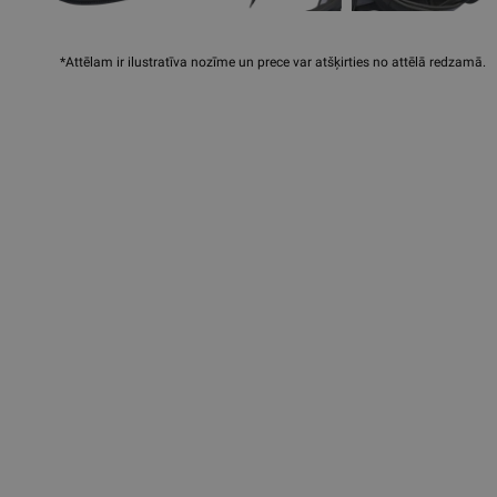
*Attēlam ir ilustratīva nozīme un prece var atšķirties no attēlā redzamā.