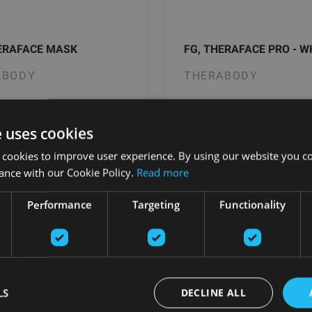
HERAFACE MASK
FG, THERAFACE PRO - W
ABODY
THERABODY
.00
€
399.00
€
e uses cookies
 cookies to improve user experience. By using our website you co
ance with our Cookie Policy.
Read more
Заказать
Заказать
Performance
Targeting
Functionality
LS
DECLINE ALL