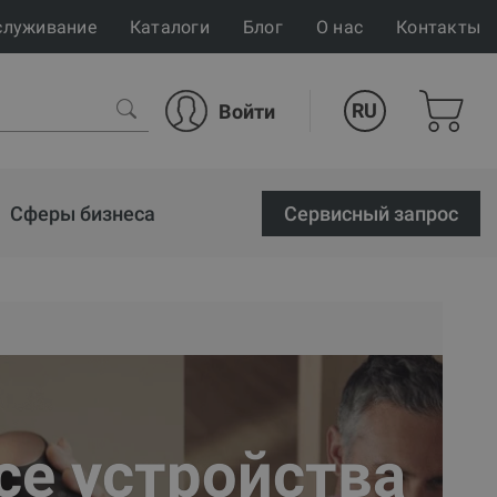
служивание
Каталоги
Блог
О нас
Контакты
RU
Войти
Сферы бизнеса
Cервисный запрос
ce устройства