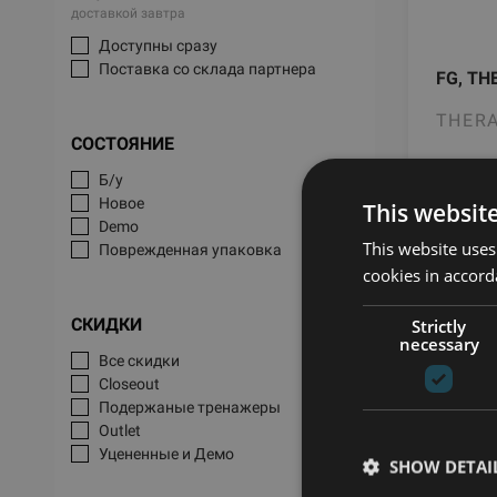
доставкой завтра
Доступны сразу
Поставка со склада партнера
FG, T
THER
СОСТОЯНИЕ
Б/у
629
Новое
This websit
Demo
This website uses
Поврежденная упаковка
cookies in accord
СКИДКИ
Strictly
necessary
Все скидки
Closeout
Подержаные тренажеры
Outlet
Уцененные и Демо
SHOW DETAI