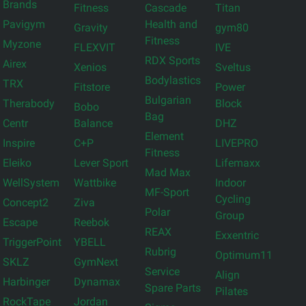
Brands
Fitness
Cascade
Titan
Pavigym
Health and
Gravity
gym80
Fitness
Myzone
FLEXVIT
IVE
RDX Sports
Airex
Xenios
Sveltus
Bodylastics
TRX
Fitstore
Power
Bulgarian
Therabody
Block
Bobo
Bag
Centr
Balance
DHZ
Element
Inspire
C+P
LIVEPRO
Fitness
Eleiko
Lever Sport
Lifemaxx
Mad Max
WellSystem
Wattbike
Indoor
MF-Sport
Cycling
Concept2
Ziva
Polar
Group
Escape
Reebok
REAX
Exxentric
TriggerPoint
YBELL
Rubrig
Optimum11
SKLZ
GymNext
Service
Align
Harbinger
Dynamax
Spare Parts
Pilates
RockTape
Jordan