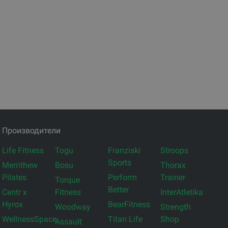
Производители
Life Fitness
Togu
Franziski
Stroops
Sports
Merrithew
Bosu
Thorax
Pilates
Perform
Trainer
Torque
Better
Centr x
Fitness
InterAtletika
Hyrox
BearFitness
Woodway
Strength
WellnessSpace
Titan Life
Shop
Assault