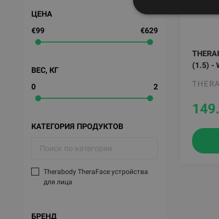
ЦЕНА
€99
€629
THERA
(1.5) -
ВЕС, КГ
THER
0
2
149
КАТЕГОРИЯ ПРОДУКТОВ
Therabody TheraFace устройства
для лица
БРЕНД