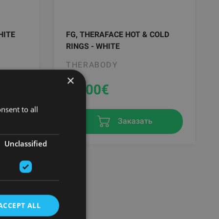
HITE
FG, THERAFACE HOT & COLD
RINGS - WHITE
THERABODY
×
99.00
€
nsent to all
Заказать
Unclassified
ACCEPT ALL