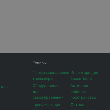
Товары
Профессиональные
Инвентарь для
тренажеры
баскетбола
Оборудование
Активное
тели
для
рабочее
самоуправлений
пространство
Тренажеры для
Фитнес