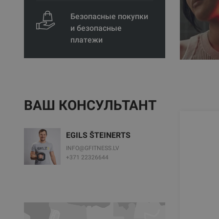
Безопасные покупки
и безопасные
платежи
ВАШ КОНСУЛЬТАНТ
EGILS ŠTEINERTS
INFO@GFITNESS.LV
+371 22326644