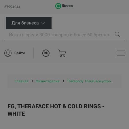
67994044
Для бизнеса
RU
Войти
Главная
Физиотерапия
Therabody TheraFace устройства для лица
FG, THERAFACE HOT & COLD RINGS -
WHITE