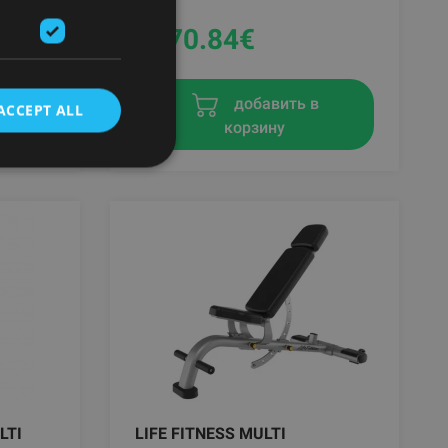
1770.84
€
в
добавить в
ACCEPT ALL
корзину
LTI
LIFE FITNESS MULTI