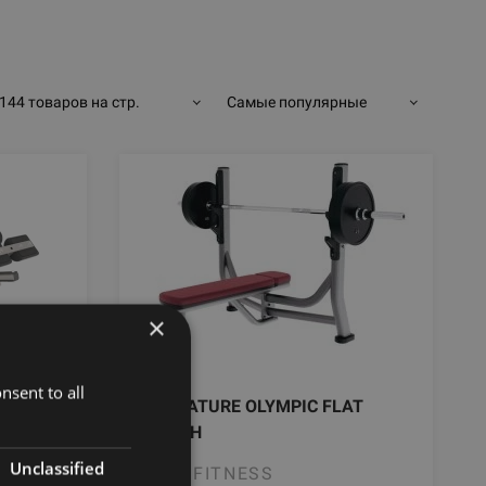
144 товаров на стр.
Самые популярные
×
nsent to all
YMPIC
SIGNATURE OLYMPIC FLAT
BENCH
Unclassified
LIFE FITNESS