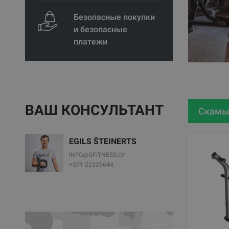
Безопасные покупки
и безопасные
платежи
ВАШ КОНСУЛЬТАНТ
Скамьи
EGILS ŠTEINERTS
INFO@GFITNESS.LV
+371 22326644