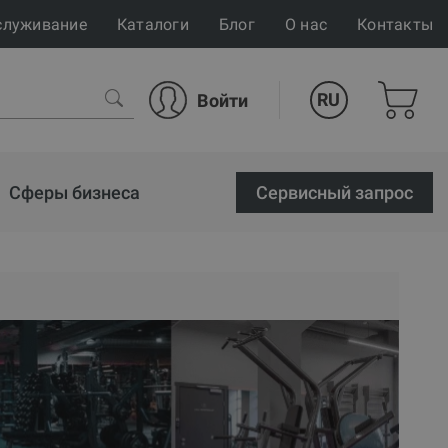
служивание
Каталоги
Блог
О нас
Контакты
RU
Войти
Сферы бизнеса
Cервисный запрос