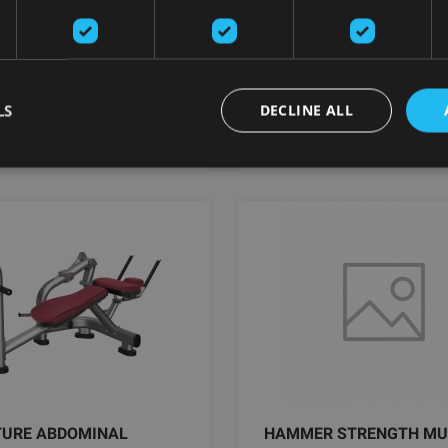
3.34
€
3232.31
€
добавить в
добавить 
LS
DECLINE ALL
корзину
корзину
TURE ABDOMINAL
HAMMER STRENGTH MU