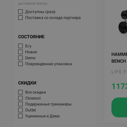
доставкой завтра
Доступны сразу
Поставка со склада партнера
СОСТОЯНИЕ
Б/у
Новое
HAMME
Demo
BENCH
Поврежденная упаковка
LIFE 
СКИДКИ
117
Все скидки
Closeout
Подержаные тренажеры
Outlet
Уцененные и Демо