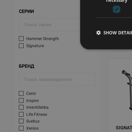
117
СЕРИИ
SHOW DETAI
Hammer Strength
Signature
БРЕНД
Centr
Inspire
InterAtletika
Life Fitness
Sveltus
SIGNA
Xenios