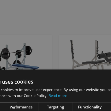
e uses cookies
 cookies to improve user experience. By using our website you co
R STRENGTH OLYMPIC
HAMMER STRENGTH OL
ance with our Cookie Policy.
Read more
 WEIGHT STORAGE
DECLINE BENCH
Performance
Targeting
Functionality
FITNESS
LIFE FITNESS