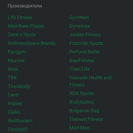
Производители
Life Fitness
GymNext
Merrithew Pilates
Dynamax
Centr x Hyrox
Jordan Fitness
WellnessSpace Brands
Franziski Sports
Pavigym
Perform Better
Myzone
BearFitness
Airex
Titan Life
TRX
Cascade Health and
Fitness
Therabody
RDX Sports
Centr
Bodylastics
Inspire
Bulgarian Bag
Eleiko
Element Fitness
WellSystem
Mad Max
Concept2