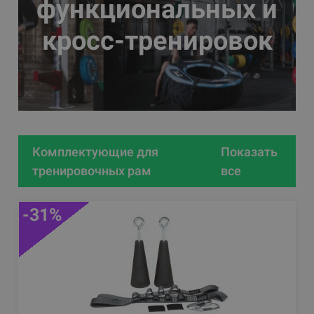
функциональных и
кросс-тренировок
Комплектующие для
Показать
тренировочных рам
все
-31%