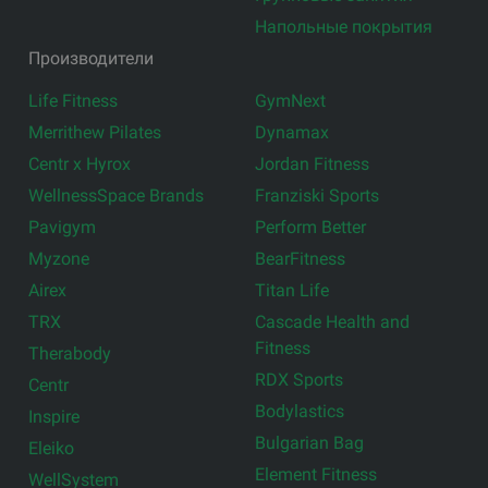
Напольные покрытия
Производители
Life Fitness
GymNext
Merrithew Pilates
Dynamax
Centr x Hyrox
Jordan Fitness
WellnessSpace Brands
Franziski Sports
Pavigym
Perform Better
Myzone
BearFitness
Airex
Titan Life
TRX
Cascade Health and
Fitness
Therabody
RDX Sports
Centr
Bodylastics
Inspire
Bulgarian Bag
Eleiko
Element Fitness
WellSystem