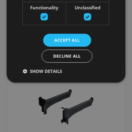
8" NUNCHUCK SET - BLACK
Functionality
Unclassified
GRAVITY
79.64
€
115.83 €
ACCEPT ALL
добавить в корзину
DECLINE ALL
SHOW DETAILS