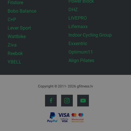
Power Block
Fitstore
DHZ
Bobo Balance
LIVEPRO
C+P
Lifemaxx
Lever Sport
Indoor Cycling Group
Wattbike
Exxentric
Ziva
Optimum11
Reebok
Align Pilates
YBELL
Copyright © 2011- 2026 gfitness.lv