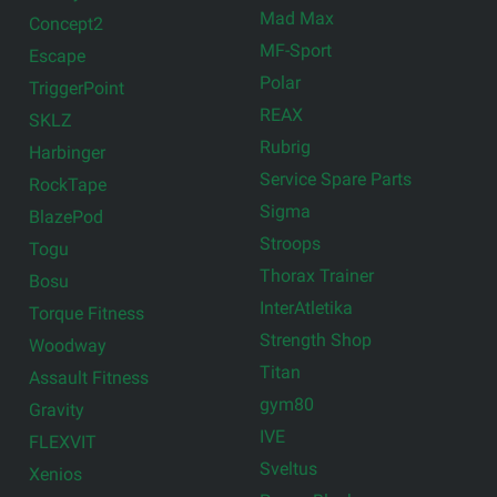
Mad Max
Concept2
MF-Sport
Escape
Polar
TriggerPoint
REAX
SKLZ
Rubrig
Harbinger
Service Spare Parts
RockTape
Sigma
BlazePod
Stroops
Togu
Thorax Trainer
Bosu
InterAtletika
Torque Fitness
Strength Shop
Woodway
Titan
Assault Fitness
gym80
Gravity
IVE
FLEXVIT
Sveltus
Xenios