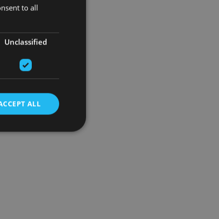
nsent to all
Unclassified
ACCEPT ALL