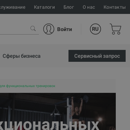
служивание
Каталоги
Блог
О нас
Контакты
RU
Войти
Сферы бизнеса
Cервисный запрос
для функциональных тренировок
кциональных