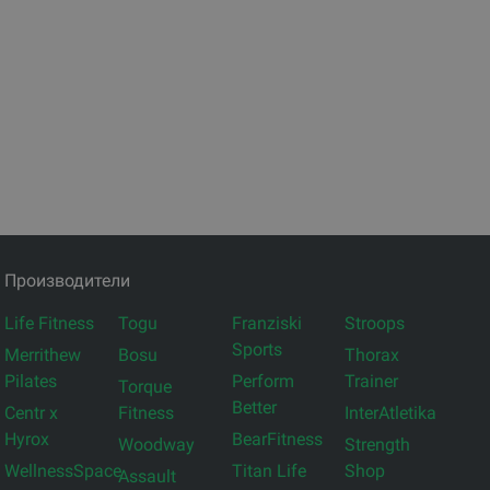
Производители
Life Fitness
Togu
Franziski
Stroops
Sports
Merrithew
Bosu
Thorax
Pilates
Perform
Trainer
Torque
Better
Centr x
Fitness
InterAtletika
Hyrox
BearFitness
Woodway
Strength
WellnessSpace
Titan Life
Shop
Assault