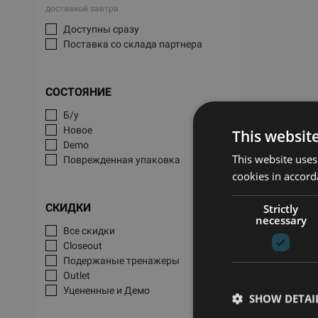
доставкой завтра
Доступны сразу
Поставка со склада партнера
СОСТОЯНИЕ
Б/у
Новое
This websit
Demo
This website uses
Поврежденная упаковка
cookies in accord
СКИДКИ
Strictly
necessary
Все скидки
Closeout
Подержаные тренажеры
Outlet
Уцененные и Демо
SHOW DETAI