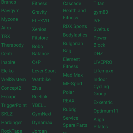
Brands
Fitness
Cascade
Titan
Pavigym
Health and
Gravity
gym80
Fitness
Myzone
FLEXVIT
IVE
RDX Sports
Airex
Xenios
Sveltus
Bodylastics
TRX
Fitstore
Power
Bulgarian
Therabody
Block
Bobo
Bag
Centr
Balance
DHZ
Element
Inspire
C+P
LIVEPRO
Fitness
Eleiko
Lever Sport
Lifemaxx
Mad Max
WellSystem
Wattbike
Indoor
MF-Sport
Cycling
Concept2
Ziva
Polar
Group
Escape
Reebok
REAX
Exxentric
TriggerPoint
YBELL
Rubrig
Optimum11
SKLZ
GymNext
Service
Align
Harbinger
Dynamax
Spare Parts
Pilates
RockTape
Jordan