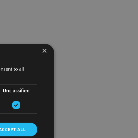
×
nsent to all
Unclassified
ACCEPT ALL