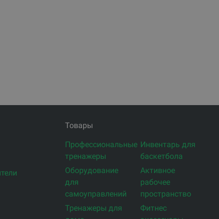
Товары
Профессиональные
Инвентарь для
тренажеры
баскетбола
Оборудование
Активное
тели
для
рабочее
самоуправлений
пространство
Тренажеры для
Фитнес