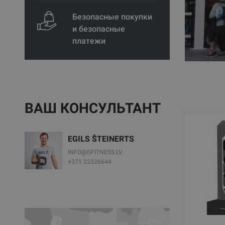
Безопасные покупки
и безопасные
платежи
ВАШ КОНСУЛЬТАНТ
EGILS ŠTEINERTS
INFO@GFITNESS.LV
+371 22326644