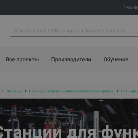
Техоб
Все проекты
Производители
Обучение
Силовые
Рамы для функциональных и кросс-тренировок
Станции 
Станции для фун