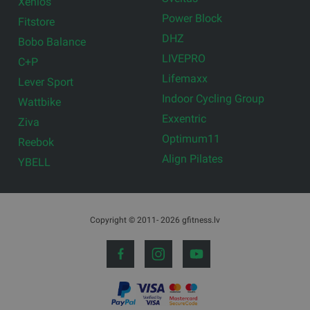
Xenios
Power Block
Fitstore
DHZ
Bobo Balance
LIVEPRO
C+P
Lifemaxx
Lever Sport
Indoor Cycling Group
Wattbike
Exxentric
Ziva
Optimum11
Reebok
Align Pilates
YBELL
Copyright © 2011- 2026 gfitness.lv