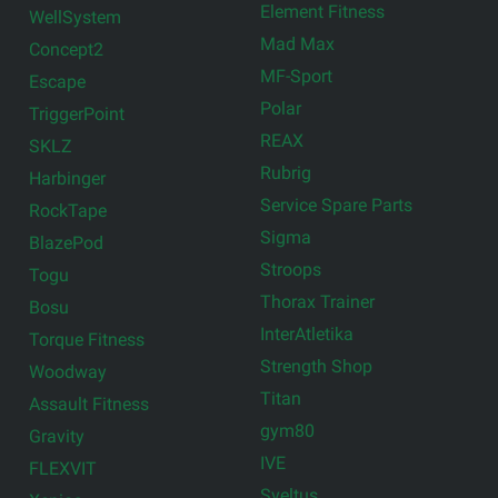
Element Fitness
WellSystem
Mad Max
Concept2
MF-Sport
Escape
Polar
TriggerPoint
REAX
SKLZ
Rubrig
Harbinger
Service Spare Parts
RockTape
Sigma
BlazePod
Stroops
Togu
Thorax Trainer
Bosu
InterAtletika
Torque Fitness
Strength Shop
Woodway
Titan
Assault Fitness
gym80
Gravity
IVE
FLEXVIT
Sveltus