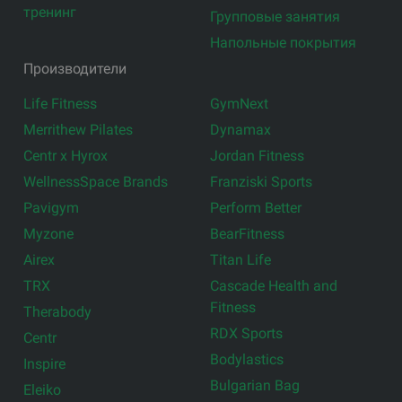
тренинг
Групповые занятия
Напольные покрытия
Производители
Life Fitness
GymNext
Merrithew Pilates
Dynamax
Centr x Hyrox
Jordan Fitness
WellnessSpace Brands
Franziski Sports
Pavigym
Perform Better
Myzone
BearFitness
Airex
Titan Life
TRX
Cascade Health and
Fitness
Therabody
RDX Sports
Centr
Bodylastics
Inspire
Bulgarian Bag
Eleiko