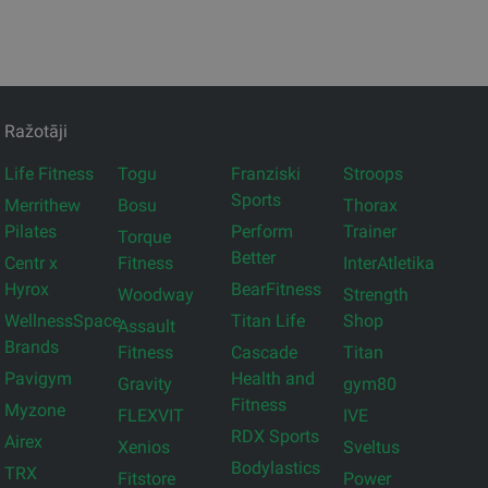
Ražotāji
Life Fitness
Togu
Franziski
Stroops
Sports
Merrithew
Bosu
Thorax
Pilates
Perform
Trainer
Torque
Better
Centr x
Fitness
InterAtletika
Hyrox
BearFitness
Woodway
Strength
WellnessSpace
Titan Life
Shop
Assault
Brands
Fitness
Cascade
Titan
Pavigym
Health and
Gravity
gym80
Fitness
Myzone
FLEXVIT
IVE
RDX Sports
Airex
Xenios
Sveltus
Bodylastics
TRX
Fitstore
Power