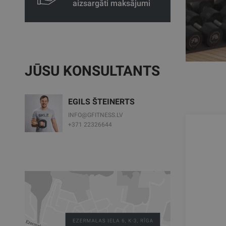
aizsargāti maksājumi
JŪSU KONSULTANTS
EGILS ŠTEINERTS
INFO@GFITNESS.LV
+371 22326644