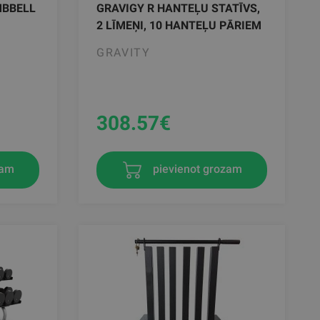
MBBELL
GRAVIGY R HANTEĻU STATĪVS,
2 LĪMEŅI, 10 HANTEĻU PĀRIEM
GRAVITY
308.57
€
zam
pievienot grozam