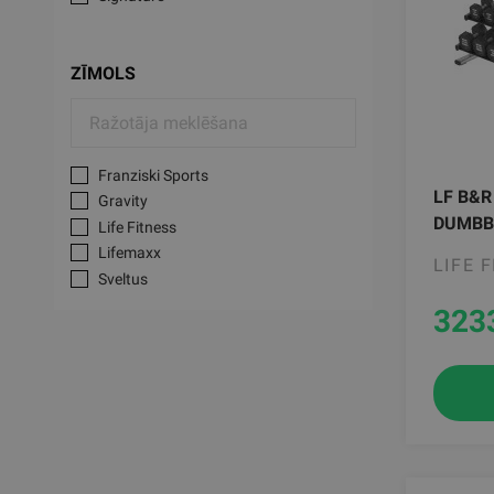
ZĪMOLS
Franziski Sports
LF B&R
Gravity
DUMBB
Life Fitness
Lifemaxx
LIFE 
Sveltus
323