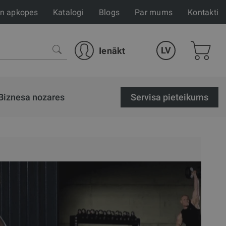
un apkopes
Katalogi
Blogs
Par mums
Kontakti
LV
Ienākt
Biznesa nozares
Servisa pieteikums