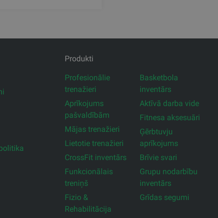
Produkti
Profesionālie
Basketbola
trenažieri
inventārs
mi
Aprīkojums
Aktīvā darba vide
pašvaldībām
Fitnesa aksesuāri
Mājas trenažieri
Ģērbtuvju
Lietotie trenažieri
aprīkojums
olitika
CrossFit inventārs
Brīvie svari
Funkcionālais
Grupu nodarbību
treniņš
inventārs
Fizio &
Grīdas segumi
Rehabilitācija