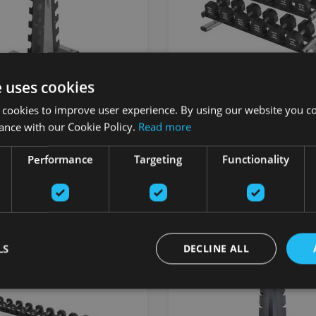
e uses cookies
 VERTICAL DUMBBELL
LF B&R 3-TIER SADDLE
 cookies to improve user experience. By using our website you co
DUMBBELL RACK (SHOR
ance with our Cookie Policy.
Read more
FITNESS
LIFE FITNESS
Performance
Targeting
Functionality
9.88
€
2340.25
€
Pasūtīt
Pasūtīt
LS
DECLINE ALL