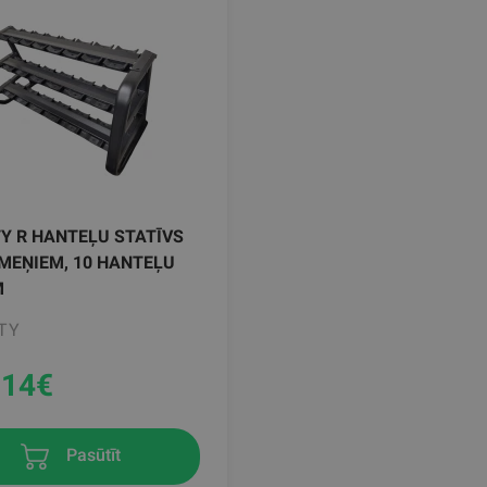
Y R HANTEĻU STATĪVS
ĪMEŅIEM, 10 HANTEĻU
M
TY
.14
€
Pasūtīt