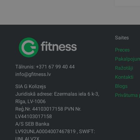
Saites
Preces
Pakalpoju
Tālrunis: +371 67 99 40 44
Ražotāji
info@gfitness.lv
Kontakti
Blogs
SIA G Kolizejs
Juridiskā adrese: Ezermalas iela 6 k-3,
Privātuma p
Rīga, LV-1006
Reģ.Nr. 44103017158 PVN Nr.
LV44103017158
A/S SEB Banka
LV92UNLA0004007467819 , SWIFT:
UNLALV2X