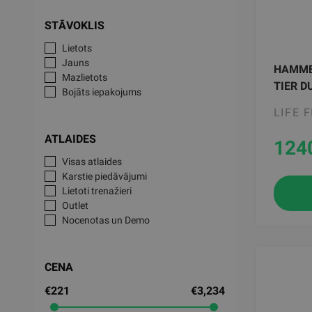
STĀVOKLIS
Lietots
Jauns
HAMME
Mazlietots
TIER D
Bojāts iepakojums
LIFE 
ATLAIDES
124
Visas atlaides
Karstie piedāvājumi
Lietoti trenažieri
Outlet
Nocenotas un Demo
CENA
€221
€3,234