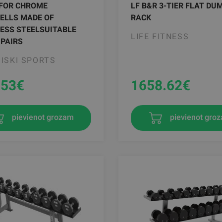
 FOR CHROME
LF B&R 3-TIER FLAT DU
ELLS MADE OF
RACK
ESS STEELSUITABLE
LIFE FITNESS
 PAIRS
ISKI SPORTS
.53
€
1658.62
€
pievienot grozam
pievienot gro