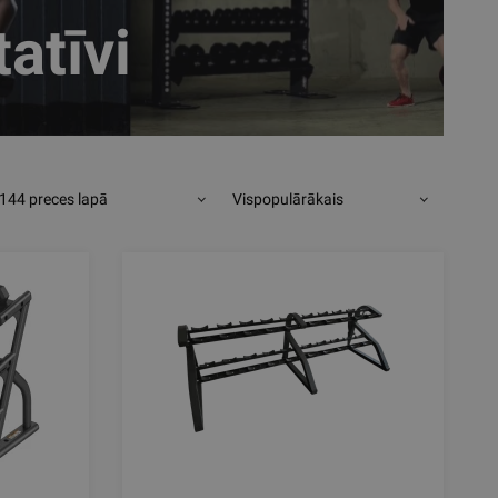
atīvi
144 preces lapā
Vispopulārākais