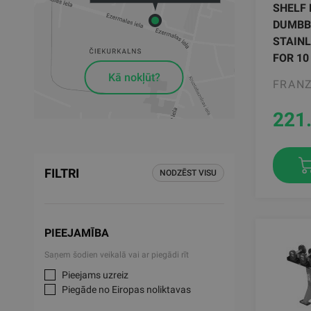
SHELF
DUMBB
STAINL
FOR 10
Kā nokļūt?
FRANZ
221
FILTRI
NODZĒST VISU
PIEEJAMĪBA
Saņem šodien veikalā vai ar piegādi rīt
Pieejams uzreiz
Piegāde no Eiropas noliktavas