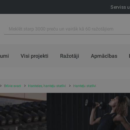
Serviss 
jumi
Visi projekti
Ražotāji
Apmācības
Brīvie svari
Hanteles, hanteļu statīvi
Hanteļu statīvi