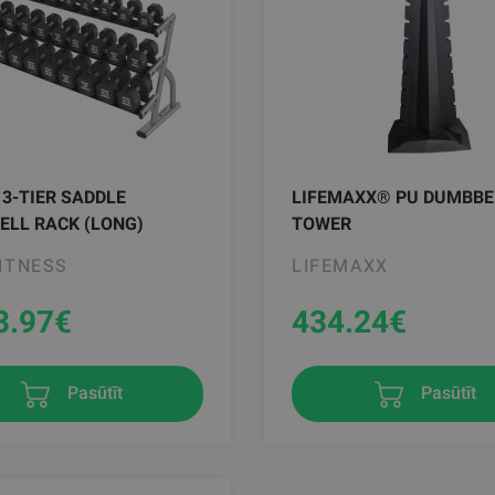
 3-TIER SADDLE
LIFEMAXX® PU DUMBBE
ELL RACK (LONG)
TOWER
FITNESS
LIFEMAXX
3.97
€
434.24
€
Pasūtīt
Pasūtīt