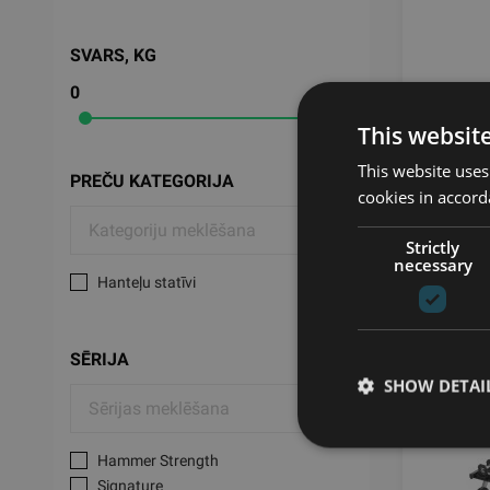
SVARS, KG
0
150
This websit
LF B&R
This website uses
RACK 8
PREČU KATEGORIJA
cookies in accord
LIFE 
Strictly
necessary
152
Hanteļu statīvi
SĒRIJA
SHOW DETAI
Hammer Strength
Signature