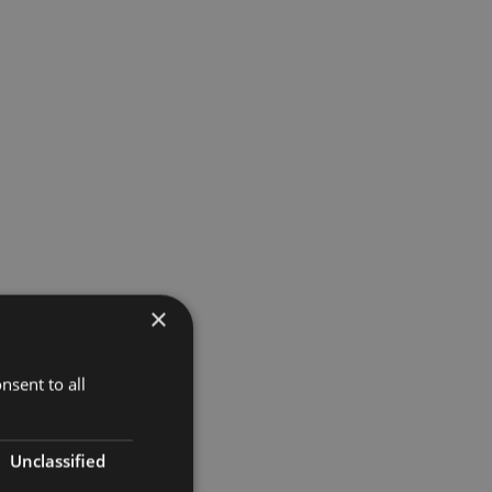
×
nsent to all
Unclassified