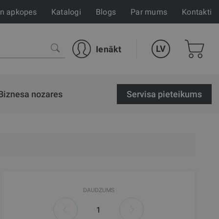
un apkopes
Katalogi
Blogs
Par mums
Kontakti
LV
Ienākt
Biznesa nozares
Servisa pieteikums
DAUDZUMS