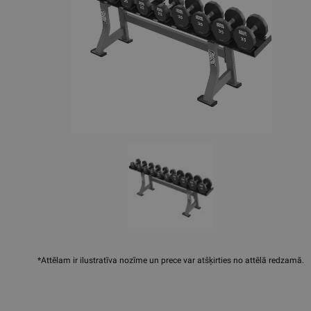
*Attēlam ir ilustratīva nozīme un prece var atšķirties no attēlā redzamā.