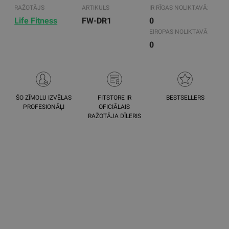
RAŽOTĀJS
ARTIKULS
IR RĪGAS NOLIKTAVĀ:
Life Fitness
FW-DR1
0
EIROPAS NOLIKTAVĀ
0
ŠO ZĪMOLU IZVĒLAS
FITSTORE IR
BESTSELLERS
PROFESIONĀĻI
OFICIĀLAIS
RAŽOTĀJA DĪLERIS