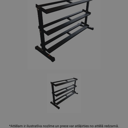
*Attēlam ir ilustratīva nozīme un prece var atšķirties no attēlā redzamā.