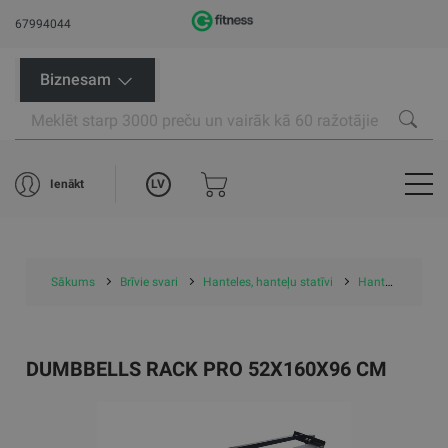
67994044
Biznesam
LV
Ienākt
Sākums
Brīvie svari
Hanteles, hanteļu statīvi
Hanteļu statīvi
DUMBBELLS RACK PRO 52X160X96 CM